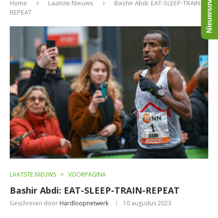
Nieuwsoverzicht
Home
Laatste Nieuws
Bashir Abdi: EAT-SLEEP-TRAIN-
REPEAT
LAATSTE NIEUWS
VOORPAGINA
Bashir Abdi: EAT-SLEEP-TRAIN-REPEAT
Geschreven door
Hardloopnetwerk
10 augustus 2023