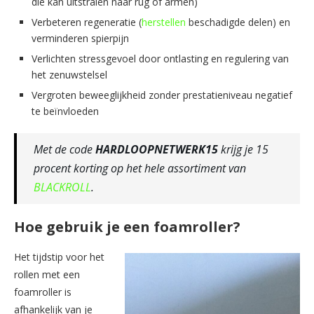
die kan uitstralen naar rug of armen)
Verbeteren regeneratie (
herstellen
beschadigde delen) en
verminderen spierpijn
Verlichten stressgevoel door ontlasting en regulering van
het zenuwstelsel
Vergroten beweeglijkheid zonder prestatieniveau negatief
te beïnvloeden
Met de code
HARDLOOPNETWERK15
krijg je 15
procent korting op het hele assortiment van
BLACKROLL
.
Hoe gebruik je een foamroller?
Het tijdstip voor het
rollen met een
foamroller is
afhankelijk van je