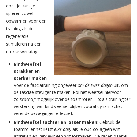
doel. Je kunt je
spieren zowel
opwarmen voor een
training als de
regeneratie
stimuleren na een
drukke werkdag.
Bindweefsel
strakker en
sterker maken
:
Voer de fasciatraining ongeveer
om de twee dagen
uit, om
de fasciae steviger te maken. Rol het weefsel hiervoor
zo
krachtig
mogelijk over de foamroller. Tip: als training ter
versterking van bindweefsel blijken vooral dynamische,
verende bewegingen effectief.
Bindweefsel zachter en losser maken
: Gebruik de
foamroller het liefst
elke dag
, als je oud collageen wilt
afbreken en verklevingen wilt losmaken. We raden daarbij