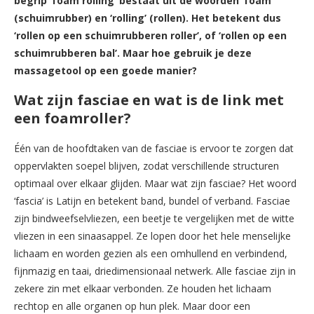
begrip ‘foam rolling’ bestaat uit de woorden ‘foam’
(schuimrubber) en ‘rolling’ (rollen). Het betekent dus
‘rollen op een schuimrubberen roller’, of ‘rollen op een
schuimrubberen bal’. Maar hoe gebruik je deze
massagetool op een goede manier?
Wat zijn fasciae en wat is de link met
een foamroller?
Één van de hoofdtaken van de fasciae is ervoor te zorgen dat
oppervlakten soepel blijven, zodat verschillende structuren
optimaal over elkaar glijden. Maar wat zijn fasciae? Het woord
‘fascia’ is Latijn en betekent band, bundel of verband. Fasciae
zijn bindweefselvliezen, een beetje te vergelijken met de witte
vliezen in een sinaasappel. Ze lopen door het hele menselijke
lichaam en worden gezien als een omhullend en verbindend,
fijnmazig en taai, driedimensionaal netwerk. Alle fasciae zijn in
zekere zin met elkaar verbonden. Ze houden het lichaam
rechtop en alle organen op hun plek. Maar door een