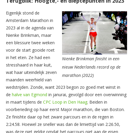
Terugblik: Hoogte,- en dieptepunten in 2023
Eigenlijk stond de
Amsterdam Marathon in
2023 al in de agenda van
Nienke Brinkman, maar
een blessure twee weken
voor de start gooide roet
in het eten. Ze had een
Nienke Brinkman finisht in een
stresshaard in haar kuit,
nieuw Nederlands record op de
wat haar uiteindelijk zeven
marathon (2022)
maanden weerhield van
wedstrijden. Zonde, want 2023 begon zo goed met winst in
de
halve van Egmond
in janurai, gevolgd door een overwinning
in maart tijdens de
CPC Loop in Den Haag
. Beiden in
voorberieding op haar eerst Major marathon, die van Boston.
Ze finishte daar op het zware parcours en in de regen in
2:24.58. Hoewel ze sneller was dan de limiettijd van 2:26.50,
was deze niet geldig omdat het parcours niet aan de eisen