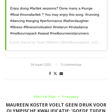
Enjoy doing #fartlek sessions? Done many a #surge
#float #monafartlek ? You may enjoy this song. #running
#dancing #singing #performance #fatherdaughter
#fitness #fitnessmotivation #instarun #instadance
#melbournepack #sweat #melbourneinstarunners
A post shared by
Sean Williams
(@melbournepack_run) on
Mar 
26 maart 2020
0 commentaar
Video's & Vlogs
Voorpagina
MAUREEN KOSTER VOELT GEEN DRUK VOOR
OLYMPISCHE KWALIFICATIE: ‘GOEDE TIJDEN