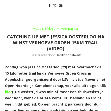
Video's & Vlogs
Voorpagina
CATCHING UP MET JESSICA OOSTERLOO NA
WINST VERHOEVE GROEN 15KM TRAIL
(VIDEO)
Geschreven door
Hardloopnetwerk
Zondag won Jessica Oosterloo (29) met overmacht de
15 kilometer trail bij de Verhoeve Groen Cross in
Appelscha, georganiseerd door LSV Invictus (tevens het
Open Noordelijk Kampioenschap,
voor alle uitslagen klik
hier
). De wedstrijd was min of meer een thuiswedstrijd
voor haar, want de atlete komt uit Friesland en traint
veel in dit gebied. Op een prachtig parcours door duin
en bos liep ze een prima wedstrijd en verdedigde ze