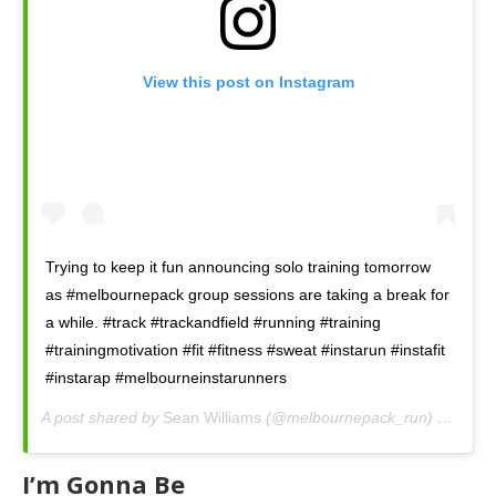
View this post on Instagram
Trying to keep it fun announcing solo training tomorrow
as #melbournepack group sessions are taking a break for
a while. #track #trackandfield #running #training
#trainingmotivation #fit #fitness #sweat #instarun #instafit
#instarap #melbourneinstarunners
A post shared by
Sean Williams
(@melbournepack_run) on
Mar 
I’m Gonna Be