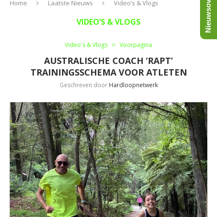
Nieuwsoverzicht
Home
Laatste Nieuws
Video’s & Vlogs
VIDEO’S & VLOGS
Video's & Vlogs
Voorpagina
AUSTRALISCHE COACH ‘RAPT’
TRAININGSSCHEMA VOOR ATLETEN
Geschreven door
Hardloopnetwerk