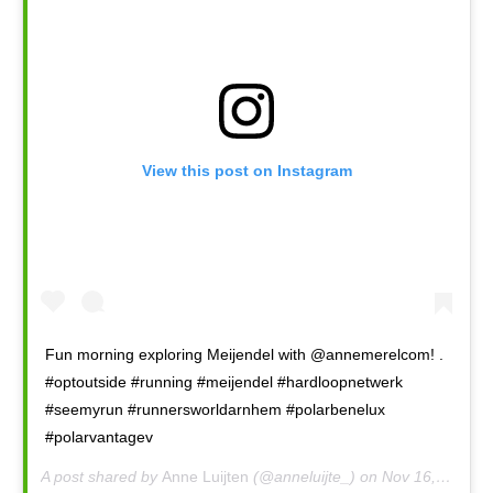
View this post on Instagram
Fun morning exploring Meijendel with @annemerelcom! .
#optoutside #running #meijendel #hardloopnetwerk
#seemyrun #runnersworldarnhem #polarbenelux
#polarvantagev
A post shared by
Anne Luijten
(@anneluijte_) on
Nov 16, 2019 at 12:17pm PST