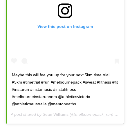
View this post on Instagram
Maybe this will fee you up for your next 5km time trial.
#5km #timetrial #run #melbournepack #sweat #fitness #fit
#instarun #instamusic #instafitness
#melbourneinstarunners @athleticsvictoria
@athleticsaustralia @mentoneaths
A post shared by
Sean Williams
(@melbournepack_run) on
Mar 