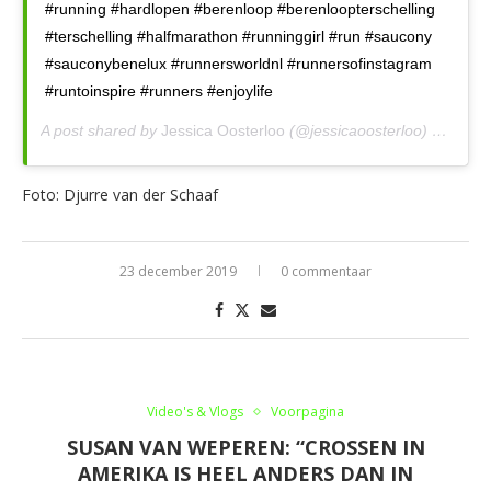
#running #hardlopen #berenloop #berenloopterschelling
#terschelling #halfmarathon #runninggirl #run #saucony
#sauconybenelux #runnersworldnl #runnersofinstagram
#runtoinspire #runners #enjoylife
A post shared by
Jessica Oosterloo
(@jessicaoosterloo) on
Nov 
Foto: Djurre van der Schaaf
23 december 2019
0 commentaar
Video's & Vlogs
Voorpagina
SUSAN VAN WEPEREN: “CROSSEN IN
AMERIKA IS HEEL ANDERS DAN IN