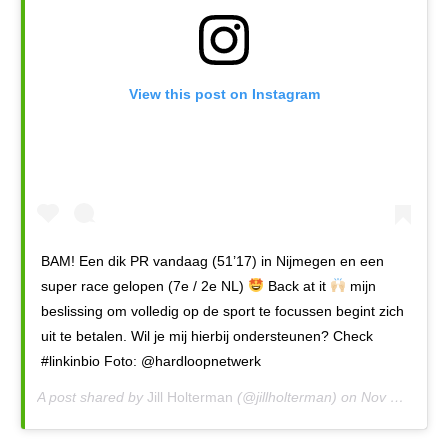
View this post on Instagram
BAM! Een dik PR vandaag (51’17) in Nijmegen en een
super race gelopen (7e / 2e NL)
Back at it
mijn
beslissing om volledig op de sport te focussen begint zich
uit te betalen. Wil je mij hierbij ondersteunen? Check
#linkinbio Foto: @hardloopnetwerk
A post shared by
Jill Holterman
(@jillholterman) on
Nov 17, 2019 at 6:50am PST