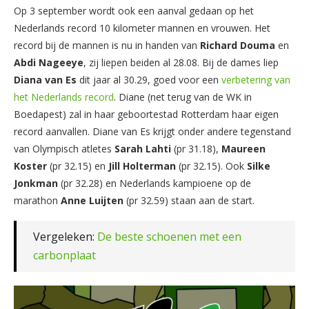
Op 3 september wordt ook een aanval gedaan op het
Nederlands record 10 kilometer mannen en vrouwen. Het
record bij de mannen is nu in handen van
Richard
Douma
en
Abdi
Nageeye
, zij liepen beiden al 28.08. Bij de dames liep
Diana
van
Es
dit jaar al 30.29, goed voor een
verbetering van
het Nederlands record
. Diane (net terug van de WK in
Boedapest) zal in haar geboortestad Rotterdam haar eigen
record aanvallen. Diane van Es krijgt onder andere tegenstand
van Olympisch atletes
Sarah
Lahti
(pr 31.18),
Maureen
Koster
(pr 32.15) en
Jill Holterman
(pr 32.15). Ook
Silke
Jonkman
(pr 32.28) en Nederlands kampioene op de
marathon
Anne
Luijten
(pr 32.59) staan aan de start.
Vergeleken:
De beste schoenen met een
carbonplaat