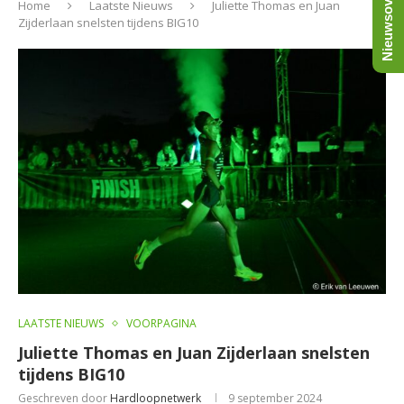
Nieuwsoverzicht
Home
Laatste Nieuws
Juliette Thomas en Juan
Zijderlaan snelsten tijdens BIG10
LAATSTE NIEUWS
VOORPAGINA
Juliette Thomas en Juan Zijderlaan snelsten
tijdens BIG10
Geschreven door
Hardloopnetwerk
9 september 2024