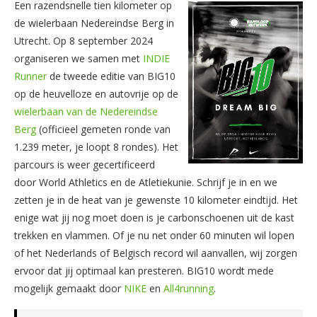
Een razendsnelle tien kilometer op
de wielerbaan Nedereindse Berg in
Utrecht. Op 8 september 2024
organiseren we samen met
INDIE
Runner
de tweede editie van BIG10
op de heuvelloze en autovrije op de
wielerbaan van de Nedereindse
Berg
(officieel gemeten ronde van
1.239 meter, je loopt 8 rondes). Het
parcours is weer gecertificeerd
door World Athletics en de Atletiekunie. Schrijf je in en we
zetten je in de heat van je gewenste 10 kilometer eindtijd. Het
enige wat jij nog moet doen is je carbonschoenen uit de kast
trekken en vlammen. Of je nu net onder 60 minuten wil lopen
of het Nederlands of Belgisch record wil aanvallen, wij zorgen
ervoor dat jij optimaal kan presteren. BIG10 wordt mede
mogelijk gemaakt door
NIKE
en
All4running
.