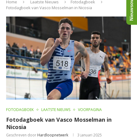
Nieuwsoverzicht
Home
Laatste Nieuws
Fotodagboek
Fotodagboek van Vasco Mosselman in Nicosia
FOTODAGBOEK
LAATSTE NIEUWS
VOORPAGINA
Fotodagboek van Vasco Mosselman in
Nicosia
Geschreven door
Hardloopnetwerk
3 januari 2025