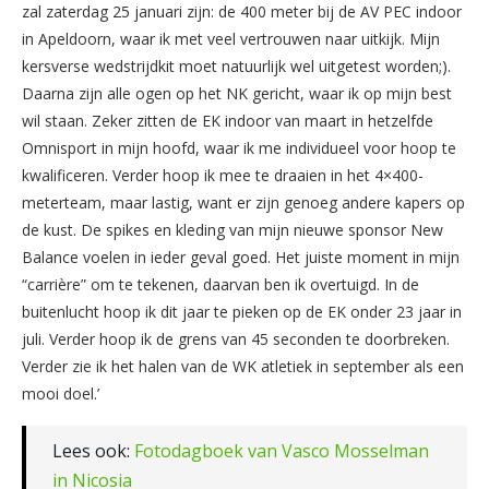
zal zaterdag 25 januari zijn: de 400 meter bij de AV PEC indoor
in Apeldoorn, waar ik met veel vertrouwen naar uitkijk. Mijn
kersverse wedstrijdkit moet natuurlijk wel uitgetest worden;).
Daarna zijn alle ogen op het NK gericht, waar ik op mijn best
wil staan. Zeker zitten de EK indoor van maart in hetzelfde
Omnisport in mijn hoofd, waar ik me individueel voor hoop te
kwalificeren. Verder hoop ik mee te draaien in het 4×400-
meterteam, maar lastig, want er zijn genoeg andere kapers op
de kust. De spikes en kleding van mijn nieuwe sponsor New
Balance voelen in ieder geval goed. Het juiste moment in mijn
“carrière” om te tekenen, daarvan ben ik overtuigd. In de
buitenlucht hoop ik dit jaar te pieken op de EK onder 23 jaar in
juli. Verder hoop ik de grens van 45 seconden te doorbreken.
Verder zie ik het halen van de WK atletiek in september als een
mooi doel.’
Lees ook:
Fotodagboek van Vasco Mosselman
in Nicosia