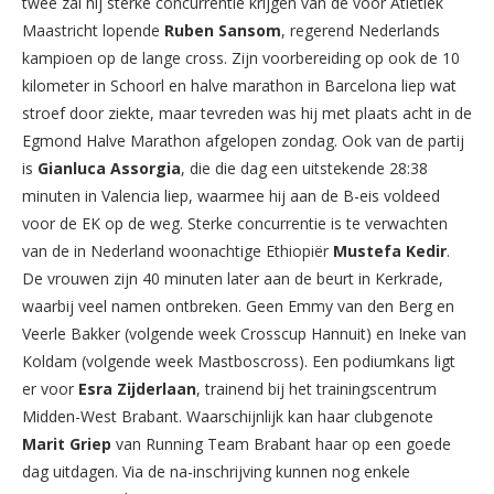
twee zal hij sterke concurrentie krijgen van de voor Atletiek
Maastricht lopende
Ruben Sansom
, regerend Nederlands
kampioen op de lange cross. Zijn voorbereiding op ook de 10
kilometer in Schoorl en halve marathon in Barcelona liep wat
stroef door ziekte, maar tevreden was hij met plaats acht in de
Egmond Halve Marathon afgelopen zondag. Ook van de partij
is
Gianluca Assorgia
, die die dag een uitstekende 28:38
minuten in Valencia liep, waarmee hij aan de B-eis voldeed
voor de EK op de weg. Sterke concurrentie is te verwachten
van de in Nederland woonachtige Ethiopiër
Mustefa Kedir
.
De vrouwen zijn 40 minuten later aan de beurt in Kerkrade,
waarbij veel namen ontbreken. Geen Emmy van den Berg en
Veerle Bakker (volgende week Crosscup Hannuit) en Ineke van
Koldam (volgende week Mastboscross). Een podiumkans ligt
er voor
Esra Zijderlaan
, trainend bij het trainingscentrum
Midden-West Brabant. Waarschijnlijk kan haar clubgenote
Marit Griep
van Running Team Brabant haar op een goede
dag uitdagen. Via de na-inschrijving kunnen nog enkele