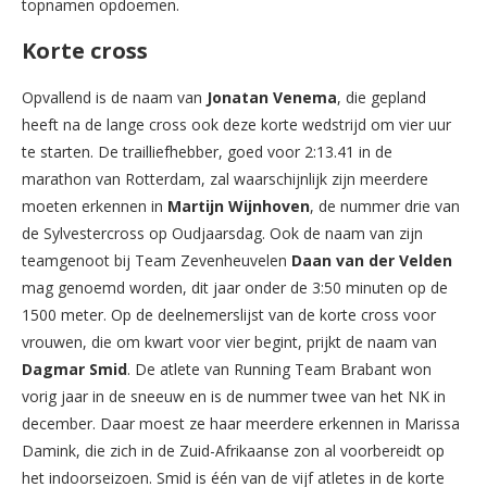
topnamen opdoemen.
Korte cross
Opvallend is de naam van
Jonatan Venema
, die gepland
heeft na de lange cross ook deze korte wedstrijd om vier uur
te starten. De trailliefhebber, goed voor 2:13.41 in de
marathon van Rotterdam, zal waarschijnlijk zijn meerdere
moeten erkennen in
Martijn Wijnhoven
, de nummer drie van
de Sylvestercross op Oudjaarsdag. Ook de naam van zijn
teamgenoot bij Team Zevenheuvelen
Daan van der Velden
mag genoemd worden, dit jaar onder de 3:50 minuten op de
1500 meter. Op de deelnemerslijst van de korte cross voor
vrouwen, die om kwart voor vier begint, prijkt de naam van
Dagmar Smid
. De atlete van Running Team Brabant won
vorig jaar in de sneeuw en is de nummer twee van het NK in
december. Daar moest ze haar meerdere erkennen in Marissa
Damink, die zich in de Zuid-Afrikaanse zon al voorbereidt op
het indoorseizoen. Smid is één van de vijf atletes in de korte