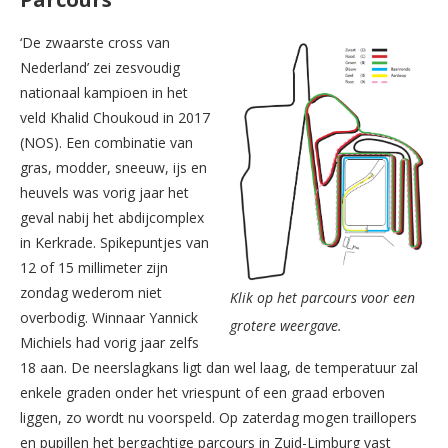
‘De zwaarste cross van
Nederland’ zei zesvoudig
nationaal kampioen in het
veld Khalid Choukoud in 2017
(NOS). Een combinatie van
gras, modder, sneeuw, ijs en
heuvels was vorig jaar het
geval nabij het abdijcomplex
in Kerkrade. Spikepuntjes van
12 of 15 millimeter zijn
zondag wederom niet
Klik op het parcours voor een
overbodig. Winnaar Yannick
grotere weergave.
Michiels had vorig jaar zelfs
18 aan. De neerslagkans ligt dan wel laag, de temperatuur zal
enkele graden onder het vriespunt of een graad erboven
liggen, zo wordt nu voorspeld. Op zaterdag mogen traillopers
en pupillen het bergachtige parcours in Zuid-Limburg vast