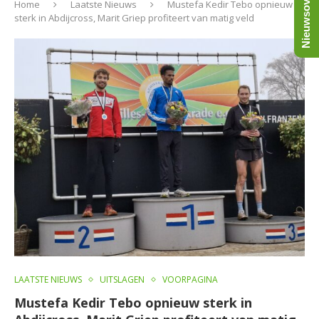
Nieuwsoverzicht
Home
Laatste Nieuws
Mustefa Kedir Tebo opnieuw
sterk in Abdijcross, Marit Griep profiteert van matig veld
LAATSTE NIEUWS
UITSLAGEN
VOORPAGINA
Mustefa Kedir Tebo opnieuw sterk in