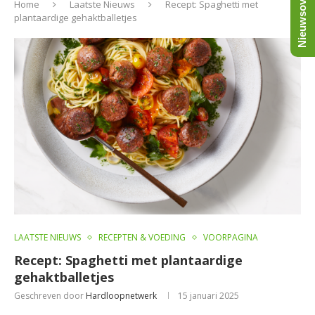
Nieuwsoverzicht
Home
Laatste Nieuws
Recept: Spaghetti met
plantaardige gehaktballetjes
LAATSTE NIEUWS
RECEPTEN & VOEDING
VOORPAGINA
Recept: Spaghetti met plantaardige
gehaktballetjes
Geschreven door
Hardloopnetwerk
15 januari 2025