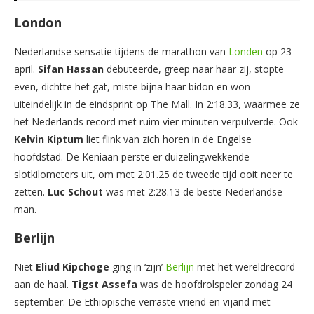
London
Nederlandse sensatie tijdens de marathon van
Londen
op 23
april.
Sifan Hassan
debuteerde, greep naar haar zij, stopte
even, dichtte het gat, miste bijna haar bidon en won
uiteindelijk in de eindsprint op The Mall. In 2:18.33, waarmee ze
het Nederlands record met ruim vier minuten verpulverde. Ook
Kelvin Kiptum
liet flink van zich horen in de Engelse
hoofdstad. De Keniaan perste er duizelingwekkende
slotkilometers uit, om met 2:01.25 de tweede tijd ooit neer te
zetten.
Luc Schout
was met 2:28.13 de beste Nederlandse
man.
Berlijn
Niet
Eliud Kipchoge
ging in ‘zijn’
Berlijn
met het wereldrecord
aan de haal.
Tigst Assefa
was de hoofdrolspeler zondag 24
september. De Ethiopische verraste vriend en vijand met