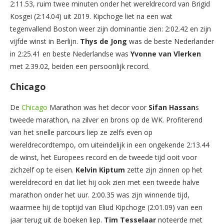
2:11.53, ruim twee minuten onder het wereldrecord van Brigid
Kosgei
(2:14.04) uit 2019. Kipchoge liet na een wat
tegenvallend Boston weer zijn dominantie zien: 2:02.42 en zijn
vijfde winst in Berlijn.
Thys de Jong
was de beste Nederlander
in 2:25.41 en beste Nederlandse was
Yvonne van Vlerken
met 2.39.02, beiden een persoonlijk record.
Chicago
De
Chicago
Marathon was het decor voor
Sifan Hassan
s
tweede marathon, na zilver en brons op de WK. Profiterend
van het snelle parcours liep ze zelfs even op
wereldrecordtempo, om uiteindelijk in een ongekende 2:13.44
de winst, het Europees record en de tweede tijd ooit voor
zichzelf op te eisen.
Kelvin Kiptum
zette zijn zinnen op het
wereldrecord en dat liet hij ook zien met een tweede halve
marathon onder het uur. 2:00.35 was zijn winnende tijd,
waarmee hij de toptijd van Eliud Kipchoge (2:01.09) van een
jaar terug uit de boeken liep.
Tim Tesselaar
noteerde met