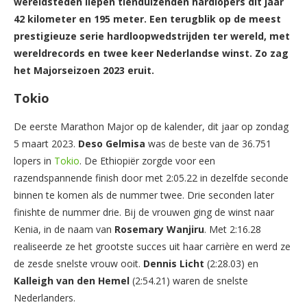
wereldsteden liepen tienduizenden hardlopers dit jaar
42 kilometer en 195 meter. Een terugblik op de meest
prestigieuze serie hardloopwedstrijden ter wereld, met
wereldrecords en twee keer Nederlandse winst. Zo zag
het Majorseizoen 2023 eruit.
Tokio
De eerste Marathon Major op de kalender, dit jaar op zondag
5 maart 2023.
Deso Gelmisa
was de beste van de 36.751
lopers in
Tokio
. De Ethiopiër zorgde voor een
razendspannende finish door met 2:05.22 in dezelfde seconde
binnen te komen als de nummer twee. Drie seconden later
finishte de nummer drie. Bij de vrouwen ging de winst naar
Kenia, in de naam van
Rosemary Wanjiru
. Met 2:16.28
realiseerde ze het grootste succes uit haar carrière en werd ze
de zesde snelste vrouw ooit.
Dennis Licht
(2:28.03) en
Kalleigh van den Hemel
(2:54.21) waren de snelste
Nederlanders.