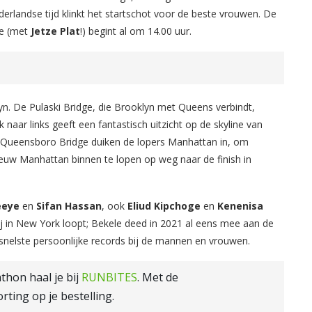
rlandse tijd klinkt het startschot voor de beste vrouwen. De
ce (met
Jetze Plat
!) begint al om 14.00 uur.
yn. De Pulaski Bridge, die Brooklyn met Queens verbindt,
naar links geeft een fantastisch uitzicht op de skyline van
e Queensboro Bridge duiken de lopers Manhattan in, om
uw Manhattan binnen te lopen op weg naar de finish in
eeye
en
Sifan Hassan
, ook
Eliud Kipchoge
en
Kenenisa
hij in New York loopt; Bekele deed in 2021 al eens mee aan de
 snelste persoonlijke records bij de mannen en vrouwen.
thon haal je bij
RUNBITES
. Met de
rting op je bestelling.