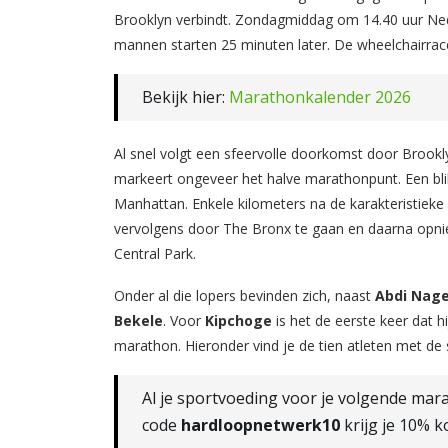
Brooklyn verbindt. Zondagmiddag om 14.40 uur Nede
mannen starten 25 minuten later. De wheelchairra
Bekijk hier:
Marathonkalender 2026
Al snel volgt een sfeervolle doorkomst door Brookl
markeert ongeveer het halve marathonpunt. Een blik 
Manhattan. Enkele kilometers na de karakteristiek
vervolgens door The Bronx te gaan en daarna opnie
Central Park.
Onder al die lopers bevinden zich, naast
Abdi Nag
Bekele
. Voor
Kipchoge
is het de eerste keer dat 
marathon. Hieronder vind je de tien atleten met de
Al je sportvoeding voor je volgende mara
code
hardloopnetwerk10
krijg je 10% ko