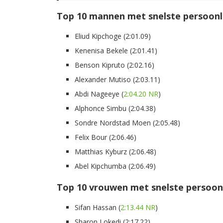
Top 10 mannen met snelste persoonli
Eliud Kipchoge (2:01.09)
Kenenisa Bekele (2:01.41)
Benson Kipruto (2:02.16)
Alexander Mutiso (2:03.11)
Abdi Nageeye (
2:04.20 NR
)
Alphonce Simbu (2:04.38)
Sondre Nordstad Moen (2:05.48)
Felix Bour (2:06.46)
Matthias Kyburz (2:06.48)
Abel Kipchumba (2:06.49)
Top 10 vrouwen met snelste persoonl
Sifan Hassan (
2:13.44 NR
)
Sharon Lokedi (2:17.22)