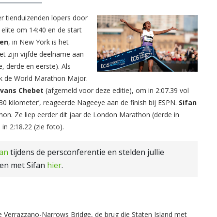
r tienduizenden lopers door
elite om 14:40 en de start
den
, in New York is het
t zijn vijfde deelname aan
e, derde en eerste). Als
rk de World Marathon Major.
Evans Chebet
(afgemeld voor deze editie), om in 2:07.39 vol
 30 kilometer’, reageerde Nageeye aan de finish bij ESPN.
Sifan
on. Ze liep eerder dit jaar de London Marathon (derde in
in 2:18.22 (zie foto).
san
tijdens de persconferentie en stelden jullie
en met Sifan
hier
.
e Verrazzano-Narrows Bridge, de brug die Staten Island met