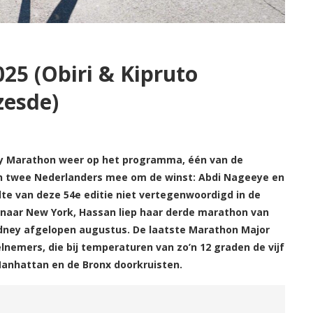
5 (Obiri & Kipruto
zesde)
y Marathon weer op het programma, één van de
en twee Nederlanders mee om de winst: Abdi Nageeye en
lte van deze 54e editie niet vertegenwoordigd in de
naar New York, Hassan liep haar derde marathon van
ydney afgelopen augustus. De laatste Marathon Major
eelnemers, die bij temperaturen van zo’n 12 graden de vijf
Manhattan en de Bronx doorkruisten.