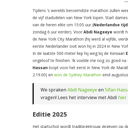
Tijdens ‘s werelds beroemdste marathon zullen wee
de vijf stadsdelen van New York lopen. Start dames 
van de heren elite om 15:05 uur (
Nederlandse tij
zondag 6 uur eerder). Voor
Abdi
Nageeye
wordt he
de New York City Marathon (hij werd al vijfde, vierd
eerste Nederlander ooit won hij
in 2024 in New Yo
In de laatste 500 meter liep hij weg bij de Keniaan
ongeloof te finishen. ‘Ik voelde me nog zo goed na
Hassan
loopt voor het eerst in New York de Marath
2:19.00) en
won de Sydney Marathon
eind augustus 
We spraken
Abdi Nageeye
en
Sifan Has
vragen! Lees het interview met Abdi
hier
Editie 2025
Het startschot wordt traditiegetrouw gegeven op d