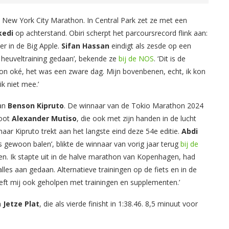
de New York City Marathon. In Central Park zet ze met een
kedi
op achterstand. Obiri scherpt het parcoursrecord flink aan:
er in de Big Apple.
Sifan Hassan
eindigt als zesde op een
el heuveltraining gedaan’, bekende ze
bij de NOS
. ‘Dit is de
on oké, het was een zware dag. Mijn bovenbenen, echt, ik kon
k niet mee.’
van
Benson Kipruto
. De winnaar van de Tokio Marathon 2024
noot
Alexander Mutiso
, die ook met zijn handen in de lucht
aar Kipruto trekt aan het langste eind deze 54e editie.
Abdi
is gewoon balen’, blikte de winnaar van vorig jaar terug
bij de
kken. Ik stapte uit in de halve marathon van Kopenhagen, had
alles aan gedaan. Alternatieve trainingen op de fiets en in de
ft mij ook geholpen met trainingen en supplementen.’
n
Jetze Plat
, die als vierde finisht in 1:38.46. 8,5 minuut voor