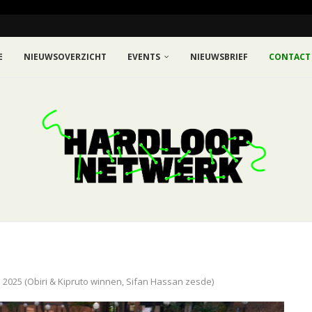
E
NIEUWSOVERZICHT
EVENTS
NIEUWSBRIEF
CONTACT
2025 (Obiri & Kipruto winnen, Sifan Hassan zesde)