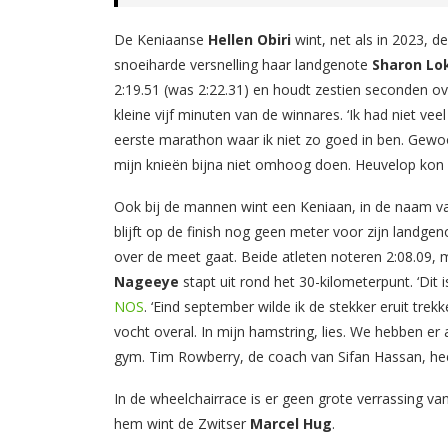
De Keniaanse
Hellen Obiri
wint, net als in 2023, 
snoeiharde versnelling haar landgenote
Sharon Lo
2:19.51 (was 2:22.31) en houdt zestien seconden ov
kleine vijf minuten van de winnares. ‘Ik had niet ve
eerste marathon waar ik niet zo goed in ben. Gewo
mijn knieën bijna niet omhoog doen. Heuvelop kon i
Ook bij de mannen wint een Keniaan, in de naam 
blijft op de finish nog geen meter voor zijn landge
over de meet gaat. Beide atleten noteren 2:08.09, m
Nageeye
stapt uit rond het 30-kilometerpunt. ‘Dit 
NOS
. ‘Eind september wilde ik de stekker eruit tre
vocht overal. In mijn hamstring, lies. We hebben er 
gym. Tim Rowberry, de coach van Sifan Hassan, hee
In de wheelchairrace is er geen grote verrassing va
hem wint de Zwitser
Marcel Hug
.