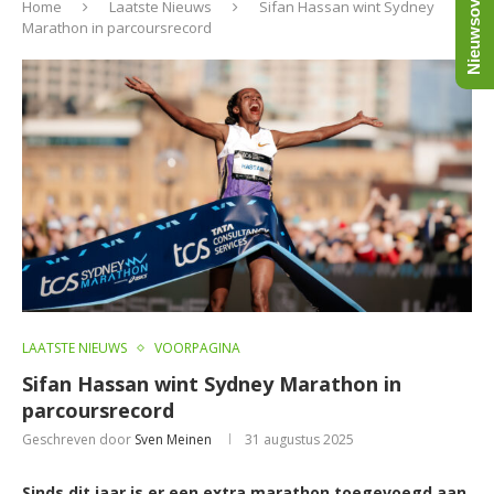
Nieuwsoverzicht
Home
Laatste Nieuws
Sifan Hassan wint Sydney
Marathon in parcoursrecord
LAATSTE NIEUWS
VOORPAGINA
Sifan Hassan wint Sydney Marathon in
parcoursrecord
Geschreven door
Sven Meinen
31 augustus 2025
Sinds dit jaar is er een extra marathon toegevoegd aan