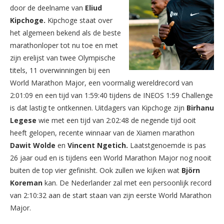
door de deelname van
Eliud
Kipchoge.
Kipchoge staat over
het algemeen bekend als de beste
marathonloper tot nu toe en met
zijn erelijst van twee Olympische
titels, 11 overwinningen bij een
World Marathon Major, een voormalig wereldrecord van
2:01:09 en een tijd van 1:59:40 tijdens de INEOS 1:59 Challenge
is dat lastig te ontkennen. Uitdagers van Kipchoge zijn
Birhanu
Legese
wie met een tijd van 2:02:48 de negende tijd ooit
heeft gelopen, recente winnaar van de Xiamen marathon
Dawit Wolde
en
Vincent Ngetich.
Laatstgenoemde is pas
26 jaar oud en is tijdens een World Marathon Major nog nooit
buiten de top vier gefinisht. Ook zullen we kijken wat
Björn
Koreman
kan. De Nederlander zal met een persoonlijk record
van 2:10:32 aan de start staan van zijn eerste World Marathon
Major.