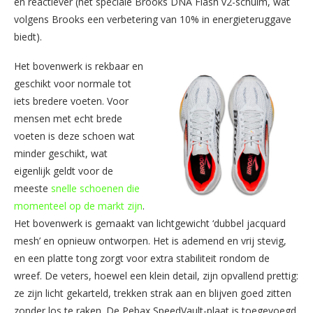
en reactiever (het speciale Brooks DNA Flash v2-schuim, wat
volgens Brooks een verbetering van 10% in energieteruggave
biedt).
Het bovenwerk is rekbaar en
geschikt voor normale tot
iets bredere voeten. Voor
mensen met echt brede
voeten is deze schoen wat
minder geschikt, wat
eigenlijk geldt voor de
meeste
snelle schoenen die
momenteel op de markt zijn
.
Het bovenwerk is gemaakt van lichtgewicht ‘dubbel jacquard
mesh’ en opnieuw ontworpen. Het is ademend en vrij stevig,
en een platte tong zorgt voor extra stabiliteit rondom de
wreef. De veters, hoewel een klein detail, zijn opvallend prettig:
ze zijn licht gekarteld, trekken strak aan en blijven goed zitten
zonder los te raken. De Pebax SpeedVault-plaat is toegevoegd