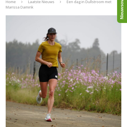
Nieuwsoverzicht
Home
Laatste Nieuws
Een dag in Dullstroom met
Marissa Damink