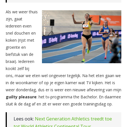
Als we weer thuis
zijn, gaat
iedereen even
snel douchen en
koken (rijst met
groente en
biefstuk van de
braai). Iedereen
kookt zelf bij
ons, maar we eten wel ongeveer tegelijk. Na het eten gaan we
in de woonkamer of op je eigen kamer wat TV kijken. Het is
weer donderdag, dus er is weer een nieuwe aflevering van mijn
guilty pleasure
: het tv-programma the Bachelor. En daarmee
sluit ik de dag af en zit er weer een goede trainingsdag op.
Lees ook:
Next Generation Athletics treedt toe
tot World Athletics Continental Tour