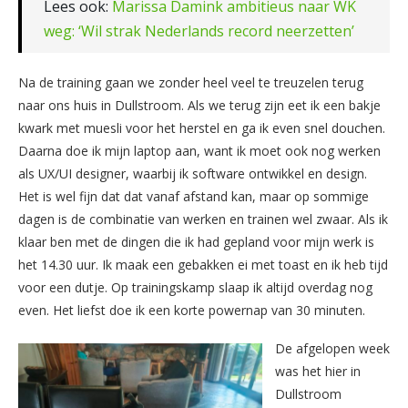
Lees ook:
Marissa Damink ambitieus naar WK
weg: ‘Wil strak Nederlands record neerzetten’
Na de training gaan we zonder heel veel te treuzelen terug
naar ons huis in Dullstroom. Als we terug zijn eet ik een bakje
kwark met muesli voor het herstel en ga ik even snel douchen.
Daarna doe ik mijn laptop aan, want ik moet ook nog werken
als UX/UI designer, waarbij ik software ontwikkel en design.
Het is wel fijn dat dat vanaf afstand kan, maar op sommige
dagen is de combinatie van werken en trainen wel zwaar. Als ik
klaar ben met de dingen die ik had gepland voor mijn werk is
het 14.30 uur. Ik maak een gebakken ei met toast en ik heb tijd
voor een dutje. Op trainingskamp slaap ik altijd overdag nog
even. Het liefst doe ik een korte powernap van 30 minuten.
De afgelopen week
was het hier in
Dullstroom