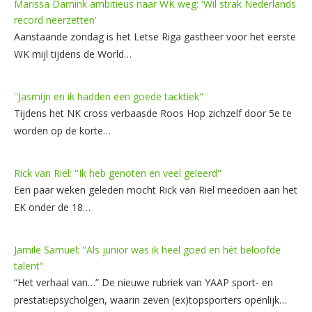
Marissa Damink ambitieus naar WK weg: 'Wil strak Nederlands
record neerzetten'
Aanstaande zondag is het Letse Riga gastheer voor het eerste
WK mijl tijdens de World…
''Jasmijn en ik hadden een goede tacktiek''
Tijdens het NK cross verbaasde Roos Hop zichzelf door 5e te
worden op de korte…
Rick van Riel: ''Ik heb genoten en veel geleerd''
Een paar weken geleden mocht Rick van Riel meedoen aan het
EK onder de 18…
Jamile Samuel: ''Als junior was ik heel goed en hét beloofde
talent''
“Het verhaal van…” De nieuwe rubriek van YAAP sport- en
prestatiepsycholgen, waarin zeven (ex)topsporters openlijk…