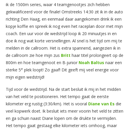
ik de 1500m series, waar 4 teamgenootjes zich hebben
gekwalificeerd voor de finale! Omstreeks 14:30 zit ik in de auto
richting Den Haag, en eenmaal daar aangekomen drink ik een
kopje koffie en spreek ik nog even het raceplan door met mijn
coach. Een uur voor de wedstrijd loop ik 20 minuutjes in en
doe ik nog wat korte versnellingen. Al snel is het tijd om mij te
melden in de callroom. Het is extra spannend, aangezien ik in
de callroom zie hoe mijn zus
Britt
haar titel prolongeert op de
800m en hoe teamgenoot en B-junior
Noah Baltus
naar een
e
sterke 5
plek loopt! Zo gaaf! Dit geeft mij veel energie voor
mijn eigen wedstrijd!
Tijd voor de wedstrijd. Na de start besluit ik mij in het midden
van het veld te positioneren. Het tempo gaat de eerste
kilometer erg rustig (3:30/km). Het is vooral
Diane van Es
die
veel kopwerk doet. Ik besluit iets meer voorin het veld te zitten
en ga schuin naast Diane lopen om de drukte te vermijden.
Het tempo gaat gestaag elke kilometer iets omhoog, maar