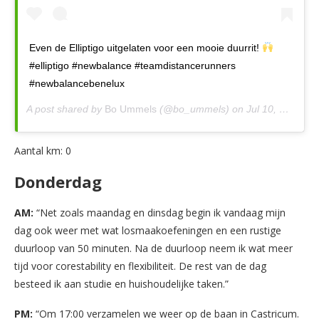
Even de Elliptigo uitgelaten voor een mooie duurrit!
#elliptigo #newbalance #teamdistancerunners
#newbalancebenelux
A post shared by
Bo Ummels
(@bo_ummels) on
Jul 10, 2018 at 10:15am PDT
Aantal km: 0
Donderdag
AM:
“Net zoals maandag en dinsdag begin ik vandaag mijn
dag ook weer met wat losmaakoefeningen en een rustige
duurloop van 50 minuten. Na de duurloop neem ik wat meer
tijd voor corestability en flexibiliteit. De rest van de dag
besteed ik aan studie en huishoudelijke taken.”
PM:
“Om 17:00 verzamelen we weer op de baan in Castricum.