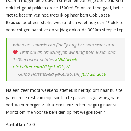
Daarna mogen de vrouwen starten en vol ongeloof zie ik Britt
ook het goud pakken op de 1500m! Zo ontzettend gaaf, het is
niet te beschrijven hoe trots ik op haar ben! Ook
Lotte
e
Krause
loopt een sterke wedstrijd en weet nog een 4
plek te
bemachtigen nadat ze op vrijdag ook al de 3000m steeple liep.
When Bo Ummels can finally hug her twin sister Britt
. Britt did an amazing job winning both 800m and
1500m national titles
#NKAtletiek
pic.twitter.com/XUge1uO3yW
— Guido Hartensveld (@GuidoTDR)
July 28, 2019
Na een zeer mooi weekend atletiek is het tijd om naar huis te
gaan en de rest van mijn spullen te pakken. Ik ga vroeg naar
bed, want morgen zit ik al om 07:05 in het vliegtuig naar St.
Moritz om me voor te bereiden op het wegseizoen!”
Aantal km: 13.0