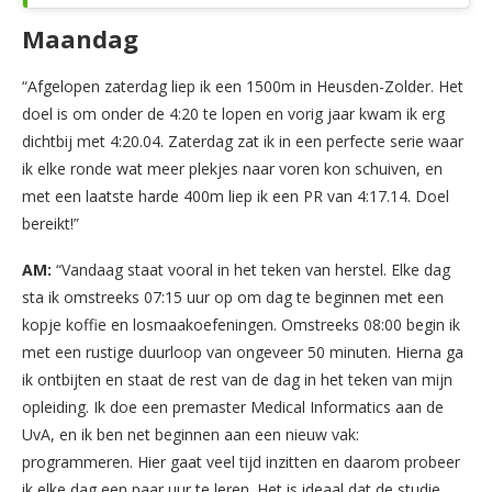
Maandag
“Afgelopen zaterdag liep ik een 1500m in Heusden-Zolder. Het
doel is om onder de 4:20 te lopen en vorig jaar kwam ik erg
dichtbij met 4:20.04. Zaterdag zat ik in een perfecte serie waar
ik elke ronde wat meer plekjes naar voren kon schuiven, en
met een laatste harde 400m liep ik een PR van 4:17.14. Doel
bereikt!”
AM:
“Vandaag staat vooral in het teken van herstel. Elke dag
sta ik omstreeks 07:15 uur op om dag te beginnen met een
kopje koffie en losmaakoefeningen. Omstreeks 08:00 begin ik
met een rustige duurloop van ongeveer 50 minuten. Hierna ga
ik ontbijten en staat de rest van de dag in het teken van mijn
opleiding. Ik doe een premaster Medical Informatics aan de
UvA, en ik ben net beginnen aan een nieuw vak:
programmeren. Hier gaat veel tijd inzitten en daarom probeer
ik elke dag een paar uur te leren. Het is ideaal dat de studie