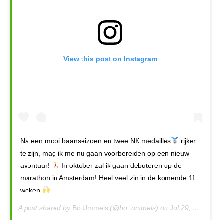
View this post on Instagram
Na een mooi baanseizoen en twee NK medailles
rijker
te zijn, mag ik me nu gaan voorbereiden op een nieuw
avontuur!
In oktober zal ik gaan debuteren op de
marathon in Amsterdam! Heel veel zin in de komende 11
weken
A post shared by
Bo Ummels
(@bo_ummels) on
Jul 29, 2019 at 1:12am PDT