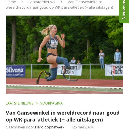
Nieuwsoverzicht
Home
Laatste Nieuws
Van Gansewinkel in
wereldrecord naar goud op WK para-atletiek (+ alle uitslagen)
LAATSTE NIEUWS
VOORPAGINA
Van Gansewinkel in wereldrecord naar goud
op WK para-atletiek (+ alle uitslagen)
Geschreven door
Hardloopnetwerk
25 mei 2024