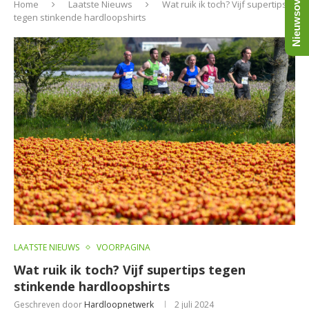
Nieuwsoverzicht
Home
Laatste Nieuws
Wat ruik ik toch? Vijf supertips
tegen stinkende hardloopshirts
LAATSTE NIEUWS
VOORPAGINA
Wat ruik ik toch? Vijf supertips tegen
stinkende hardloopshirts
Geschreven door
Hardloopnetwerk
2 juli 2024