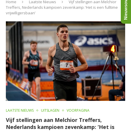
Nieuwsoverzicht
Home
Laatste Nieuws
Vijf stellingen aan Melchior
Treffers, Nederlands kampioen zevenkamp: ‘Het is een fulltime
vrijwilligersbaan’
LAATSTE NIEUWS
UITSLAGEN
VOORPAGINA
Vijf stellingen aan Melchior Treffers,
Nederlands kampioen zevenkamp: ‘Het is