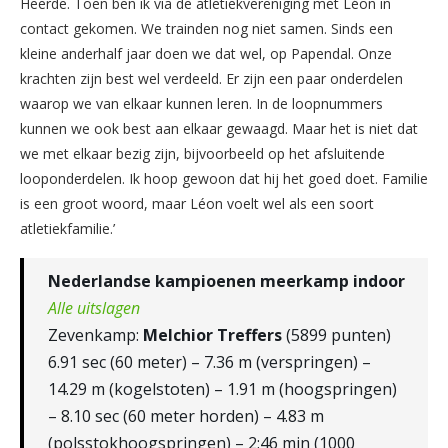
Heerde. Toen ben ik via de atletiekvereniging met Léon in
contact gekomen. We trainden nog niet samen. Sinds een
kleine anderhalf jaar doen we dat wel, op Papendal. Onze
krachten zijn best wel verdeeld. Er zijn een paar onderdelen
waarop we van elkaar kunnen leren. In de loopnummers
kunnen we ook best aan elkaar gewaagd. Maar het is niet dat
we met elkaar bezig zijn, bijvoorbeeld op het afsluitende
looponderdelen. Ik hoop gewoon dat hij het goed doet. Familie
is een groot woord, maar Léon voelt wel als een soort
atletiekfamilie.’
Nederlandse kampioenen meerkamp indoor
Alle uitslagen
Zevenkamp:
Melchior Treffers
(5899 punten)
6.91 sec (60 meter) – 7.36 m (verspringen) –
14.29 m (kogelstoten) – 1.91 m (hoogspringen)
– 8.10 sec (60 meter horden) – 4.83 m
(polsstokhoogspringen) – 2:46 min (1000