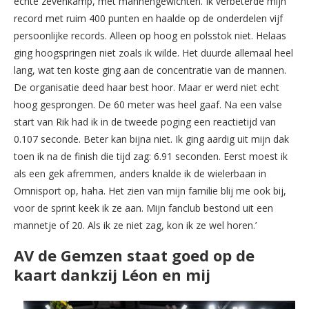
echte zevenkamp, met mannengewichten. Ik verbeterde mijn
record met ruim 400 punten en haalde op de onderdelen vijf
persoonlijke records. Alleen op hoog en polsstok niet. Helaas
ging hoogspringen niet zoals ik wilde. Het duurde allemaal heel
lang, wat ten koste ging aan de concentratie van de mannen.
De organisatie deed haar best hoor. Maar er werd niet echt
hoog gesprongen. De 60 meter was heel gaaf. Na een valse
start van Rik had ik in de tweede poging een reactietijd van
0.107 seconde. Beter kan bijna niet. Ik ging aardig uit mijn dak
toen ik na de finish die tijd zag: 6.91 seconden. Eerst moest ik
als een gek afremmen, anders knalde ik de wielerbaan in
Omnisport op, haha. Het zien van mijn familie blij me ook bij,
voor de sprint keek ik ze aan. Mijn fanclub bestond uit een
mannetje of 20. Als ik ze niet zag, kon ik ze wel horen.’
AV de Gemzen staat goed op de
kaart dankzij Léon en mij