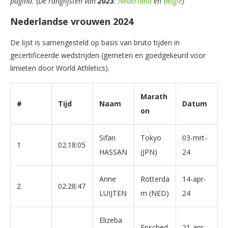
pagina.
(
De ranglijsten van
2023
:
Nederland
en
België
)
Nederlandse vrouwen 2024
De lijst is samengesteld op basis van bruto tijden in
gecertificeerde wedstrijden (gemeten en goedgekeurd voor
limieten door World Athletics).
Marath
#
Tijd
Naam
Datum
on
Sifan
Tokyo
03-mrt-
1
02:18:05
HASSAN
(JPN)
24
Anne
Rotterda
14-apr-
2
02:28:47
LUIJTEN
m (NED)
24
Elizeba
Ensched
21-apr-