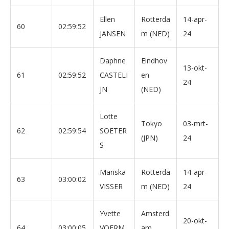
Ellen
Rotterda
14-apr-
60
02:59:52
JANSEN
m (NED)
24
Daphne
Eindhov
13-okt-
61
02:59:52
CASTELI
en
24
JN
(NED)
Lotte
Tokyo
03-mrt-
62
02:59:54
SOETER
(JPN)
24
S
Mariska
Rotterda
14-apr-
63
03:00:02
VISSER
m (NED)
24
Yvette
Amsterd
20-okt-
64
03:00:05
VOERM
am