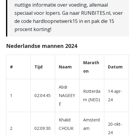
nuttige informatie over voeding, allemaal
speciaal voor lopers. Ga naar RUNBITES.nl, voer
de code hardloopnetwerk15 in en pak die 15
procent korting!
Nederlandse mannen 2024
Marath
#
Tijd
Naam
Datum
on
Abdi
Rotterda
14-apr-
1
02:04:45
NAGEEY
m (NED)
24
E
Khalid
Amsterd
20-okt-
2
02:09:30
CHOUK
am
24