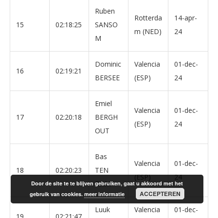
Ruben
Rotterda
14-apr-
15
02:18:25
SANSO
m (NED)
24
M
Dominic
Valencia
01-dec-
16
02:19:21
BERSEE
(ESP)
24
Emiel
Valencia
01-dec-
17
02:20:18
BERGH
(ESP)
24
OUT
Bas
Valencia
01-dec-
18
02:20:23
TEN
(ESP)
24
DAM
Door de site te te blijven gebruiken, gaat u akkoord met het
ACCEPTEREN
gebruik van cookies.
meer informatie
Luuk
Valencia
01-dec-
19
02:21:47