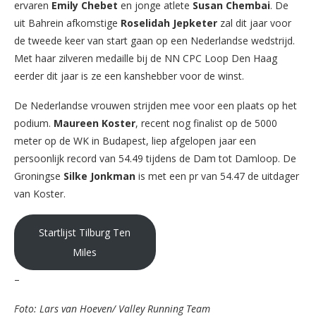
ervaren
Emily
Chebet
en jonge atlete
Susan
Chembai
. De
uit Bahrein afkomstige
Roselidah
Jepketer
zal dit jaar voor
de tweede keer van start gaan op een Nederlandse wedstrijd.
Met haar zilveren medaille bij de NN CPC Loop Den Haag
eerder dit jaar is ze een kanshebber voor de winst.
De Nederlandse vrouwen strijden mee voor een plaats op het
podium.
Maureen
Koster
, recent nog finalist op de 5000
meter op de WK in Budapest, liep afgelopen jaar een
persoonlijk record van 54.49 tijdens de Dam tot Damloop. De
Groningse
Silke
Jonkman
is met een pr van 54.47 de uitdager
van Koster.
Startlijst Tilburg Ten
Miles
–
Foto: Lars van Hoeven/ Valley Running Team