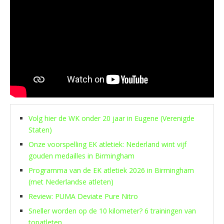
Volg hier de WK onder 20 jaar in Eugene (Verenigde
Staten)
Onze voorspelling EK atletiek: Nederland wint vijf
gouden medailles in Birmingham
Programma van de EK atletiek 2026 in Birmingham
(met Nederlandse atleten)
Review: PUMA Deviate Pure Nitro
Sneller worden op de 10 kilometer? 6 trainingen van
topatleten