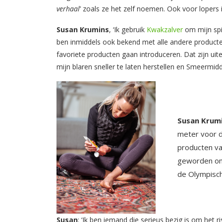
verhaal
’ zoals ze het zelf noemen. Ook voor lopers 
Susan Krumins
, ‘Ik gebruik
Kwakzalver
om mijn spi
ben inmiddels ook bekend met alle andere product
favoriete producten gaan introduceren. Dat zijn u
mijn blaren sneller te laten herstellen en Smeermi
Susan Krum
meter voor d
producten va
geworden om 
de Olympisch
Susan
: ‘Ik ben iemand die serieus bezig is om het ri