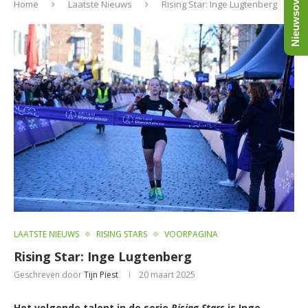
Nieuwsoverzicht
Home
Laatste Nieuws
Rising Star: Inge Lugtenberg
LAATSTE NIEUWS
RISING STARS
VOORPAGINA
Rising Star: Inge Lugtenberg
Geschreven door
Tijn Piest
20 maart 2025
Het volgende talent in de serie
Rising Stars
is Inge