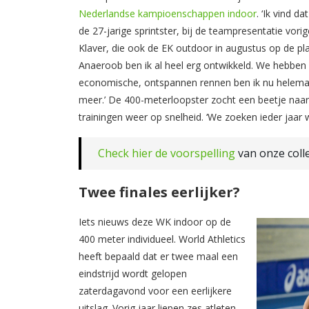
Nederlandse kampioenschappen indoor
. ‘Ik vind d
de 27-jarige sprintster, bij de teampresentatie vorig
Klaver, die ook de EK outdoor in augustus op de pla
Anaeroob ben ik al heel erg ontwikkeld. We hebben
economische, ontspannen rennen ben ik nu helemaal
meer.’ De 400-meterloopster zocht een beetje naar 
trainingen weer op snelheid. ‘We zoeken ieder jaar 
Check hier de voorspelling
van onze coll
Twee finales eerlijker?
Iets nieuws deze WK indoor op de
400 meter individueel. World Athletics
heeft bepaald dat er twee maal een
eindstrijd wordt gelopen
zaterdagavond voor een eerlijkere
uitslag. Vorig jaar liepen zes atleten