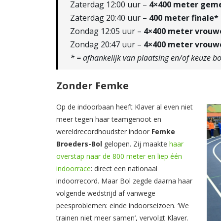
Zaterdag 12:00 uur –
4×400 meter geme
Zaterdag 20:40 uur –
400 meter finale*
Zondag 12:05 uur –
4×400 meter vrouw
Zondag 20:47 uur –
4×400 meter vrouwe
* = afhankelijk van plaatsing en/of keuze 
Zonder Femke
Op de indoorbaan heeft Klaver al even niet
meer tegen haar teamgenoot en
wereldrecordhoudster indoor
Femke
Broeders-Bol
gelopen. Zij maakte
haar
overstap naar de 800 meter en liep één
indoorrace
: direct een nationaal
indoorrecord. Maar Bol zegde daarna haar
volgende wedstrijd af vanwege
peesproblemen: einde indoorseizoen. ‘We
trainen niet meer samen’, vervolgt Klaver.