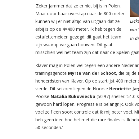
‘Zeker jammer dat ze er niet bij is in Polen.
Maar door haar overstap naar de 800 meter
Liek
kunnen wij er niet altijd van uitgaan dat ze
erbij is op de 4×400 meter. Ik heb tegen de
van 
estafettemeiden gezegd: dit gaat het team
in de
zijn waarop we gaan bouwen. Dit gaat
misschien wel het team zijn dat naar de Spelen gaat,
Klaver mag in Polen wel tegen een andere Nederland
trainingsgenote
Myrte van der Schoot
, die bij d
honderdsten van Klaver. Op de startlijst 400 meter 
vierde. Dit seizoen liepen de Noorse
Henriette Jæ
Poolse
Natalia Bukowiecka
(50.97) sneller. ‘51.0 
gewoon hard lopen. Progressie is belangrijk. Ook v
voel zelf een soort controle dat ik mij beter voel. Mi
heb geen idee hoe het met die rare finales is. Ik heb
50 seconden.’