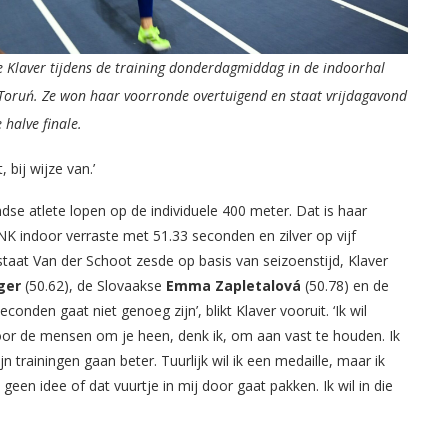
e Klaver tijdens de training donderdagmiddag in de indoorhal
Toruń. Ze won haar voorronde overtuigend en staat vrijdagavond
 halve finale.
 bij wijze van.’
se atlete lopen op de individuele 400 meter. Dat is haar
e NK indoor verraste met 51.33 seconden en zilver op vijf
staat Van der Schoot zesde op basis van seizoenstijd, Klaver
ger
(50.62), de Slovaakse
Emma Zapletalová
(50.78) en de
seconden gaat niet genoeg zijn’, blikt Klaver vooruit. ‘Ik wil
oor de mensen om je heen, denk ik, om aan vast te houden. Ik
jn trainingen gaan beter. Tuurlijk wil ik een medaille, maar ik
 geen idee of dat vuurtje in mij door gaat pakken. Ik wil in die