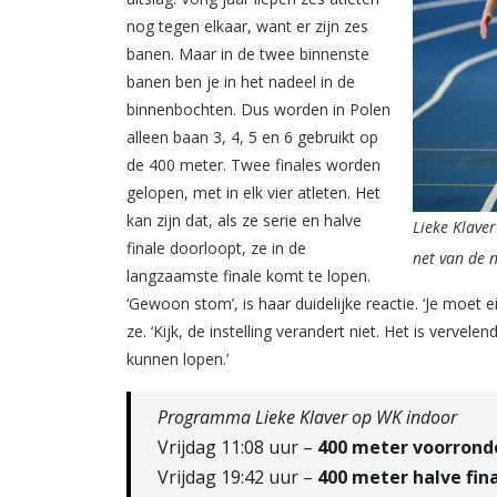
nog tegen elkaar, want er zijn zes
banen. Maar in de twee binnenste
banen ben je in het nadeel in de
binnenbochten. Dus worden in Polen
alleen baan 3, 4, 5 en 6 gebruikt op
de 400 meter. Twee finales worden
gelopen, met in elk vier atleten. Het
kan zijn dat, als ze serie en halve
Lieke Klave
finale doorloopt, ze in de
net van de n
langzaamste finale komt te lopen.
‘Gewoon stom’, is haar duidelijke reactie. ‘Je moet e
ze. ‘Kijk, de instelling verandert niet. Het is vervele
kunnen lopen.’
Programma Lieke Klaver op WK indoor
Vrijdag 11:08 uur –
400 meter voorrond
Vrijdag 19:42 uur –
400 meter halve fin