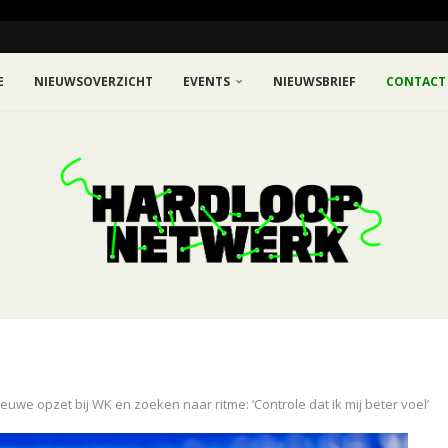
E
NIEUWSOVERZICHT
EVENTS
NIEUWSBRIEF
CONTACT
ieuwe opzet bij WK en zoeken naar ritme: ‘Controle dat ik mij beter voel’