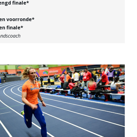
ngd finale*
en voorronde*
n finale*
bondscoach