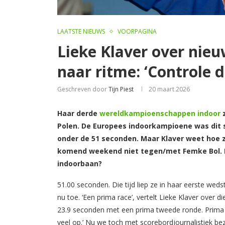
LAATSTE NIEUWS
VOORPAGINA
Lieke Klaver over nie
naar ritme: ‘Controle d
Geschreven door
Tijn Piest
20 maart 2026
Haar derde
wereldkampioenschappen indoor
Polen. De Europees indoorkampioene was dit s
onder de 51 seconden. Maar Klaver weet hoe z
komend weekend niet tegen/met Femke Bol. L
indoorbaan?
51.00 seconden. Die tijd liep ze in haar eerste wedst
nu toe. ‘Een prima race’, vertelt Lieke Klaver over d
23.9 seconden met een prima tweede ronde. Prima is
veel op.’ Nu we toch met scorebordjournalistiek bez