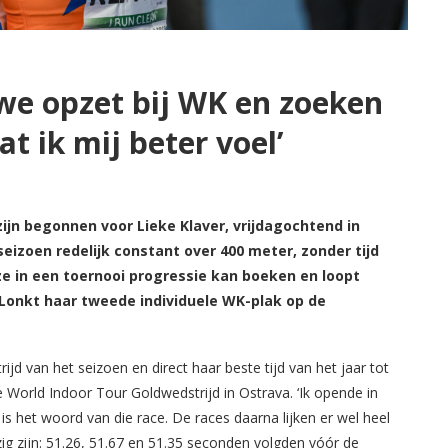
uwe opzet bij WK en zoeken
at ik mij beter voel’
zijn begonnen voor Lieke Klaver, vrijdagochtend in
eizoen redelijk constant over 400 meter, zonder tijd
e in een toernooi progressie kan boeken en loopt
onkt haar tweede individuele WK-plak op de
rijd van het seizoen en direct haar beste tijd van het jaar tot
ie World Indoor Tour Goldwedstrijd in Ostrava. ‘Ik opende in
 het woord van die race. De races daarna lijken er wel heel
ig zijn: 51.26, 51.67 en 51.35 seconden volgden vóór de