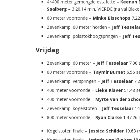
4×400 meter gemengde estafette –
Keenan B
Saalberg
– 3:20.14 min, VIERDE (na val Blake 
60 meter voorronde –
Minke Bisschops
7.22
Zevenkamp: 60 meter horden –
Jeff Tessela
Zevenkamp: polsstokhoogspringen –
Jeff Te
Vrijdag
Zevenkamp: 60 meter –
Jeff Tesselaar
7.00 
60 meter voorronde –
Taymir Burnet
6.56 se
Zevenkamp: verspringen –
Jeff Tesselaar
7.
400 meter voorronde –
Lieke Klaver
51.48 se
400 meter voorronde –
Myrte van der Scho
Zevenkamp: kogelstoten –
Jeff Tesselaar
14
800 meter voorronde –
Ryan Clarke
1:47.26 
Kogelstoten finale –
Jessica Schilder
19.63 
Kogelstoten finale –
Jorinde van Klinken
18