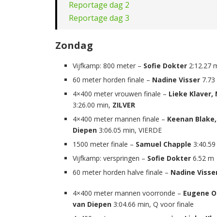
Reportage dag 2
Reportage dag 3
Zondag
Vijfkamp: 800 meter –
Sofie Dokter
2:12.27 
60 meter horden finale –
Nadine Visser
7.73
4×400 meter vrouwen finale –
Lieke Klaver,
3:26.00 min,
ZILVER
4×400 meter mannen finale –
Keenan Blake,
Diepen
3:06.05 min, VIERDE
1500 meter finale –
Samuel Chapple
3:40.59
Vijfkamp: verspringen –
Sofie Dokter
6.52 m
60 meter horden halve finale –
Nadine Visse
4×400 meter mannen voorronde –
Eugene Om
van Diepen
3:04.66 min, Q voor finale