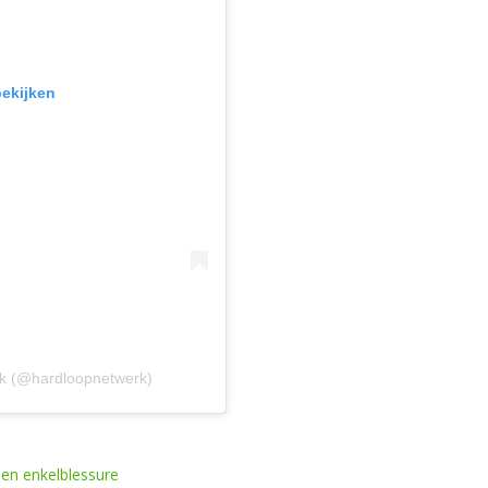
bekijken
rk (@hardloopnetwerk)
en enkelblessure