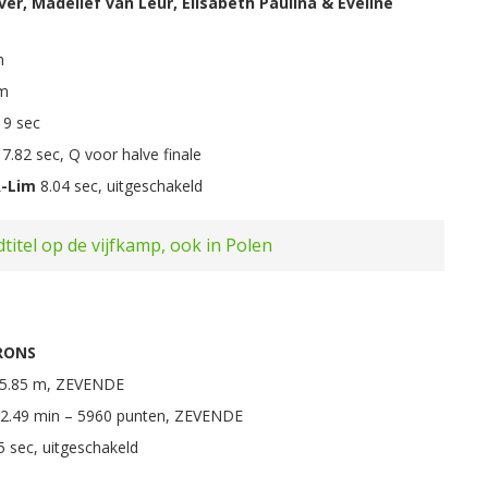
ver, Madelief van Leur, Elisabeth Paulina & Eveline
m
m
19 sec
7.82 sec, Q voor halve finale
A-Lim
8.04 sec, uitgeschakeld
itel op de vijfkamp, ook in Polen
RONS
5.85 m, ZEVENDE
32.49 min – 5960 punten, ZEVENDE
5 sec, uitgeschakeld