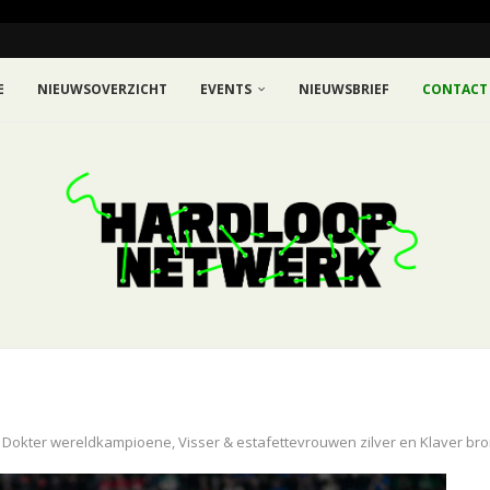
E
NIEUWSOVERZICHT
EVENTS
NIEUWSBRIEF
CONTACT
: Dokter wereldkampioene, Visser & estafettevrouwen zilver en Klaver br