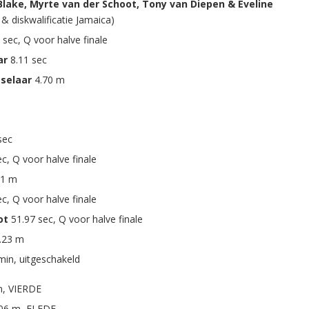
lake, Myrte van der Schoot, Tony van Diepen & Eveline
& diskwalificatie Jamaica)
 sec, Q voor halve finale
ar
8.11 sec
sselaar
4.70 m
sec
c, Q voor halve finale
21 m
c, Q voor halve finale
ot
51.97 sec, Q voor halve finale
.23 m
min, uitgeschakeld
m, VIERDE
.06 m, ELFDE