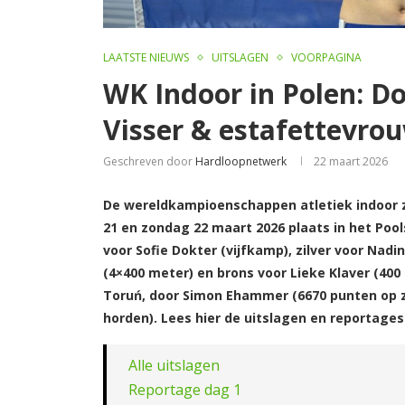
LAATSTE NIEUWS
UITSLAGEN
VOORPAGINA
WK Indoor in Polen: D
Visser & estafettevrou
Geschreven door
Hardloopnetwerk
22 maart 2026
De wereldkampioenschappen atletiek indoor zi
21 en zondag 22 maart 2026 plaats in het Pool
voor Sofie Dokter (vijfkamp), zilver voor Nad
(4×400 meter) en brons voor Lieke Klaver (400
Toruń, door Simon Ehammer (6670 punten op z
horden). Lees hier de uitslagen en reportages
Alle uitslagen
Reportage dag 1