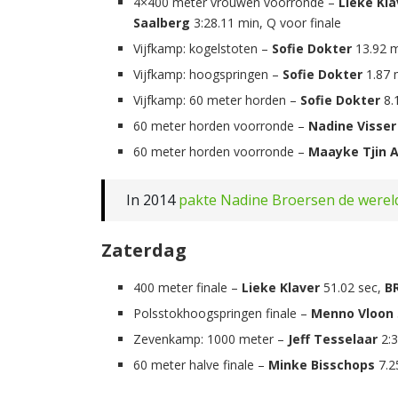
4×400 meter vrouwen voorronde –
Lieke Kla
Saalberg
3:28.11 min, Q voor finale
Vijfkamp: kogelstoten –
Sofie Dokter
13.92 
Vijfkamp: hoogspringen –
Sofie Dokter
1.87 
Vijfkamp: 60 meter horden –
Sofie Dokter
8.
60 meter horden voorronde –
Nadine Visser
60 meter horden voorronde –
Maayke Tjin 
In 2014
pakte Nadine Broersen de wereldt
Zaterdag
400 meter finale –
Lieke Klaver
51.02 sec,
B
Polsstokhoogspringen finale –
Menno Vloon
Zevenkamp: 1000 meter –
Jeff Tesselaar
2:
60 meter halve finale –
Minke Bisschops
7.2