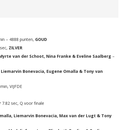
min – 4888 punten,
GOUD
 sec,
ZILVER
 Myrte van der Schoot, Nina Franke & Eveline Saalberg
–
 Liemarvin Bonevacia, Eugene Omalla & Tony van
 min, VIJFDE
r
7.82 sec, Q voor finale
alla, Liemarvin Bonevacia, Max van der Lugt & Tony