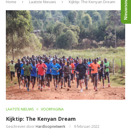
Nieuwsoverzicht
Home
Laatste Nieuws
Kijktip: The Kenyan Dream
LAATSTE NIEUWS
VOORPAGINA
Kijktip: The Kenyan Dream
Geschreven door
Hardloopnetwerk
9 februari 2022