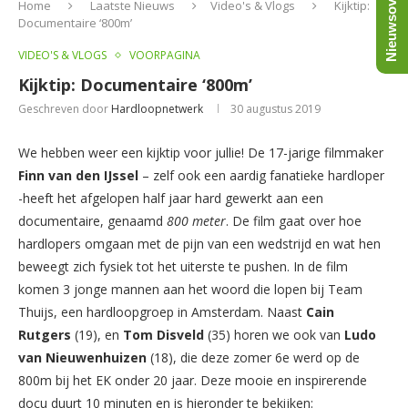
Nieuwsoverzicht
Home
Laatste Nieuws
Video's & Vlogs
Kijktip:
Documentaire ‘800m’
VIDEO'S & VLOGS
VOORPAGINA
Kijktip: Documentaire ‘800m’
Geschreven door
Hardloopnetwerk
30 augustus 2019
We hebben weer een kijktip voor jullie! De 17-jarige filmmaker
Finn van den IJssel
– zelf ook een aardig fanatieke hardloper
-heeft het afgelopen half jaar hard gewerkt aan een
documentaire, genaamd
800 meter
. De film gaat over hoe
hardlopers omgaan met de pijn van een wedstrijd en wat hen
beweegt zich fysiek tot het uiterste te pushen. In de film
komen 3 jonge mannen aan het woord die lopen bij Team
Thuijs, een hardloopgroep in Amsterdam. Naast
Cain
Rutgers
(19), en
Tom Disveld
(35)
horen we ook van
Ludo
van Nieuwenhuizen
(18), die deze zomer 6e werd op de
800m bij het EK onder 20 jaar. Deze mooie en inspirerende
docu duurt 10 minuten en is hieronder te bekijken: