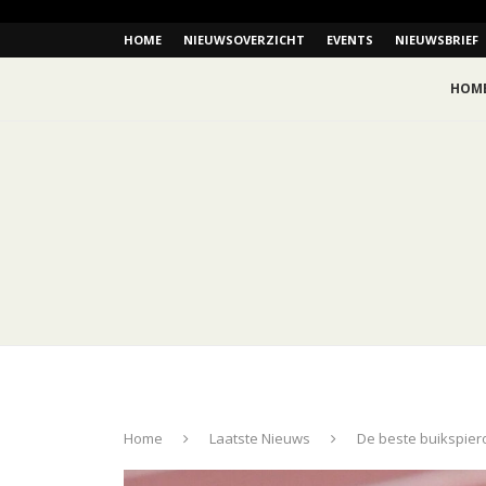
HOME
NIEUWSOVERZICHT
EVENTS
NIEUWSBRIEF
HOM
Home
Laatste Nieuws
De beste buikspier