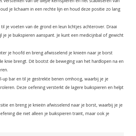
t versterken van de diepe kernspieren en het stabiliseren van
oud je lichaam in een rechte lijn en houd deze positie zo lang
til je voeten van de grond en leun lichtjes achterover. Draai
jl je je buikspieren aanspant. Je kunt een medicijnbal of gewicht
hter je hoofd en breng afwisselend je knieën naar je borst
 de knie brengt. Dit bootst de beweging van het hardlopen na en
eren.
ll-up bar en til je gestrekte benen omhoog, waarbij je je
oleren. Deze oefening versterkt de lagere buikspieren en helpt
tie en breng je knieën afwisselend naar je borst, waarbij je je
fening die niet alleen je buikspieren traint, maar ook je