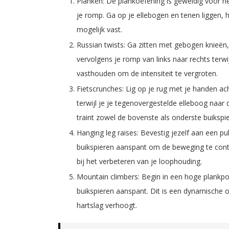
Planken: De plankoefening is geweldig voor he
je romp. Ga op je ellebogen en tenen liggen, h
mogelijk vast.
Russian twists: Ga zitten met gebogen knieën, 
vervolgens je romp van links naar rechts terwi
vasthouden om de intensiteit te vergroten.
Fietscrunches: Lig op je rug met je handen ac
terwijl je je tegenovergestelde elleboog naar
traint zowel de bovenste als onderste buikspi
Hanging leg raises: Bevestig jezelf aan een pu
buikspieren aanspant om de beweging te contr
bij het verbeteren van je loophouding.
Mountain climbers: Begin in een hoge plankposi
buikspieren aanspant. Dit is een dynamische oe
hartslag verhoogt.