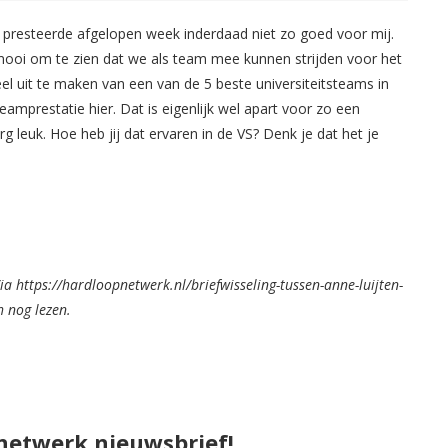
 presteerde afgelopen week inderdaad niet zo goed voor mij.
 mooi om te zien dat we als team mee kunnen strijden voor het
eel uit te maken van een van de 5 beste universiteitsteams in
teamprestatie hier. Dat is eigenlijk wel apart voor zo een
erg leuk. Hoe heb jij dat ervaren in de VS? Denk je dat het je
a https://hardloopnetwerk.nl/briefwisseling-tussen-anne-luijten-
h nog lezen.
pnetwerk nieuwsbrief!