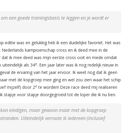
t om een goede trainingsbasis te leggen en je wordt er
editie was en gelukkig heb ik een duidelijke favoriet. Het was
t Nederlands kampioenschap cross en ik deed mee in de
er dat ik mee deed was mijn eerste cross ooit en mede omdat
e
 uiteindelijk als 34
. Een jaar later was ik nog redelijk nieuw in
geval de ervaring van het jaar ervoor. Ik weet nog dat ik geen
aar met de kopgroep mee ging en wel zou zien waar het schip
e
sief mijzelf) door 2
te worden! Deze race deed mij realiseren
k stapje voor stapje doorgegroeid tot de loper die ik nu ben.
ik kon eindigen, maar gewoon maar met de kopgroep
tranden. Uiteindelijk verraste ik iedereen (inclusief