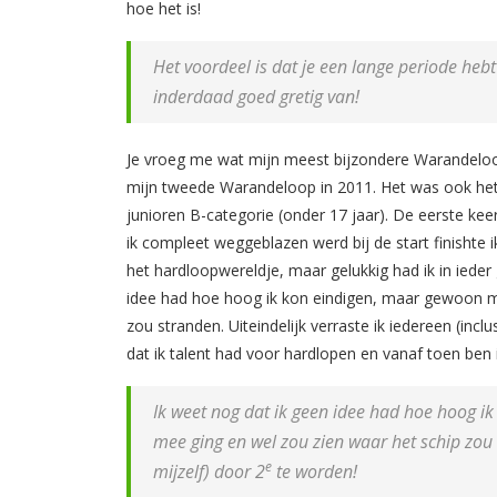
hoe het is!
Het voordeel is dat je een lange periode heb
inderdaad goed gretig van!
Je vroeg me wat mijn meest bijzondere Warandeloop-
mijn tweede Warandeloop in 2011. Het was ook he
junioren B-categorie (onder 17 jaar). De eerste ke
ik compleet weggeblazen werd bij de start finishte ik
het hardloopwereldje, maar gelukkig had ik in ieder 
idee had hoe hoog ik kon eindigen, maar gewoon m
zou stranden. Uiteindelijk verraste ik iedereen (inclu
dat ik talent had voor hardlopen en vanaf toen ben i
Ik weet nog dat ik geen idee had hoe hoog 
mee ging en wel zou zien waar het schip zou s
e
mijzelf) door 2
te worden!