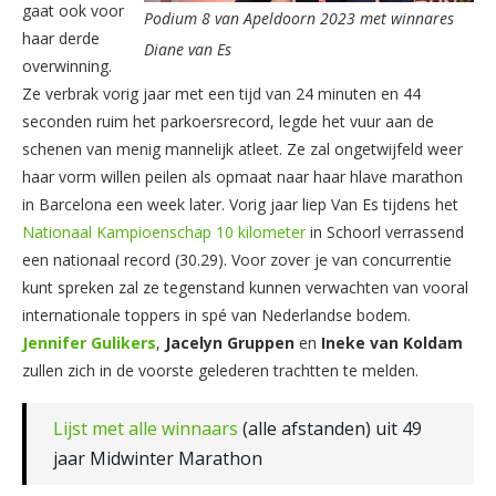
gaat ook voor
Podium 8 van Apeldoorn 2023 met winnares
haar derde
Diane van Es
overwinning.
Ze verbrak vorig jaar met een tijd van 24 minuten en 44
seconden ruim het parkoersrecord, legde het vuur aan de
schenen van menig mannelijk atleet. Ze zal ongetwijfeld weer
haar vorm willen peilen als opmaat naar haar hlave marathon
in Barcelona een week later. Vorig jaar liep Van Es tijdens het
Nationaal Kampioenschap 10 kilometer
in Schoorl verrassend
een nationaal record (30.29). Voor zover je van concurrentie
kunt spreken zal ze tegenstand kunnen verwachten van vooral
internationale toppers in spé van Nederlandse bodem.
Jennifer
Gulikers
,
Jacelyn
Gruppen
en
Ineke van Koldam
zullen zich in de voorste gelederen trachtten te melden.
Lijst met alle winnaars
(alle afstanden) uit 49
jaar Midwinter Marathon