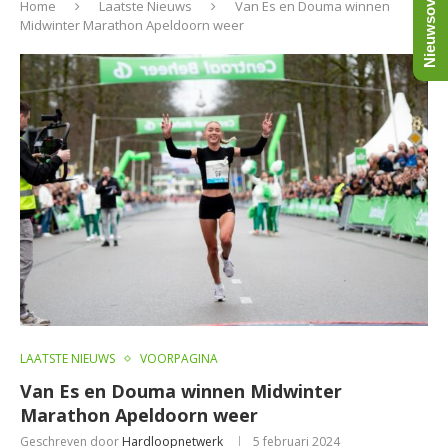
Nieuwsoverzicht
Home
Laatste Nieuws
Van Es en Douma winnen
Midwinter Marathon Apeldoorn weer
LAATSTE NIEUWS
VOORPAGINA
Van Es en Douma winnen Midwinter
Marathon Apeldoorn weer
Geschreven door
Hardloopnetwerk
5 februari 2024