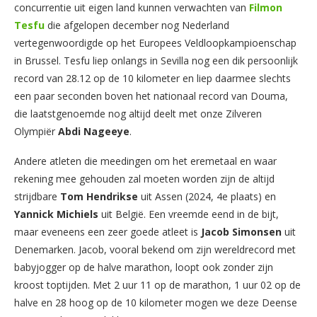
concurrentie uit eigen land kunnen verwachten van
Filmon
Tesfu
die afgelopen december nog Nederland
vertegenwoordigde op het Europees Veldloopkampioenschap
in Brussel. Tesfu liep onlangs in Sevilla nog een dik persoonlijk
record van 28.12 op de 10 kilometer en liep daarmee slechts
een paar seconden boven het nationaal record van Douma,
die laatstgenoemde nog altijd deelt met onze Zilveren
Olympiër
Abdi
Nageeye
.
Andere atleten die meedingen om het eremetaal en waar
rekening mee gehouden zal moeten worden zijn de altijd
strijdbare
Tom Hendrikse
uit Assen (2024, 4e plaats) en
Yannick
Michiels
uit België. Een vreemde eend in de bijt,
maar eveneens een zeer goede atleet is
Jacob
Simonsen
uit
Denemarken. Jacob, vooral bekend om zijn wereldrecord met
babyjogger op de halve marathon, loopt ook zonder zijn
kroost toptijden. Met 2 uur 11 op de marathon, 1 uur 02 op de
halve en 28 hoog op de 10 kilometer mogen we deze Deense