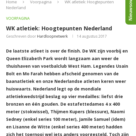
Nieuwsoverzicht
Home
Voorpagina
WK atletiek: Hoogtepunten
Nederland
VOORPAGINA
WK atletiek: Hoogtepunten Nederland
Geschreven door
Hardloopnetwerk
14 augustus 2017
De laatste atleet is over de finish. De WK zijn voorbij en
Queen Elizabeth Park wordt langzaam aan weer de
thuishaven van voetbalclub West Ham. Legendes Usain
Bolt en Mo Farah hebben afscheid genomen van de
baanatletiek en onze Nederlandse atleten keren weer
huiswaarts. Nederland legt op de mondiale
atletiekwedstrijd beslag op vier medailles: liefst drie
bronzen en één gouden. De estafettedames 4 x 400
meter (stokwissel), Thijmen Kupers (blessure), Naomi
Sedney (enkel series 100 meter), Jamile Samuel (idem)
en Lisanne de Witte (enkel series 400 meter) hadden
zich het toernooi wel iets anders voorgesteld. Toch zijn