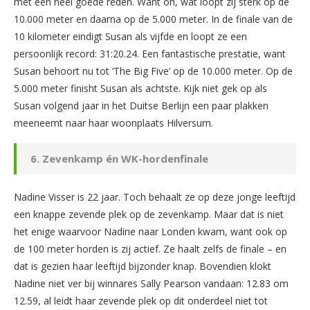
met een heel goede reden. Want oh, wat loopt zij sterk op de
10.000 meter en daarna op de 5.000 meter. In de finale van de
10 kilometer eindigt Susan als vijfde en loopt ze een
persoonlijk record: 31:20.24. Een fantastische prestatie, want
Susan behoort nu tot ‘The Big Five’ op de 10.000 meter. Op de
5.000 meter finisht Susan als achtste. Kijk niet gek op als
Susan volgend jaar in het Duitse Berlijn een paar plakken
meeneemt naar haar woonplaats Hilversum.
6. Zevenkamp én WK-hordenfinale
Nadine Visser is 22 jaar. Toch behaalt ze op deze jonge leeftijd
een knappe zevende plek op de zevenkamp. Maar dat is niet
het enige waarvoor Nadine naar Londen kwam, want ook op
de 100 meter horden is zij actief. Ze haalt zelfs de finale – en
dat is gezien haar leeftijd bijzonder knap. Bovendien klokt
Nadine niet ver bij winnares Sally Pearson vandaan: 12.83 om
12.59, al leidt haar zevende plek op dit onderdeel niet tot