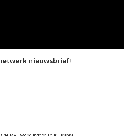
pnetwerk nieuwsbrief!
ens de IAAF World Indoor Tour. Lisanne…