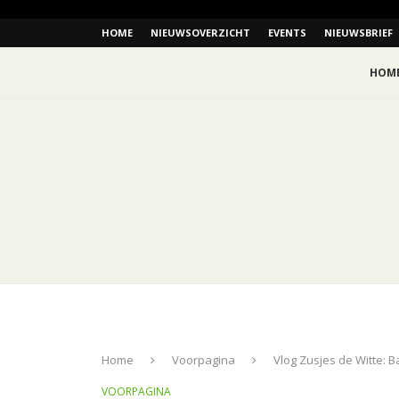
HOME
NIEUWSOVERZICHT
EVENTS
NIEUWSBRIEF
HOM
Home
Voorpagina
Vlog Zusjes de Witte: B
VOORPAGINA