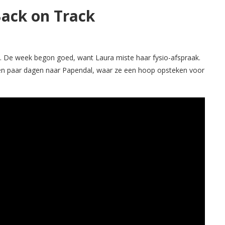
Back on Track
. De week begon goed, want Laura miste haar fysio-afspraak.
en paar dagen naar Papendal, waar ze een hoop opsteken voor