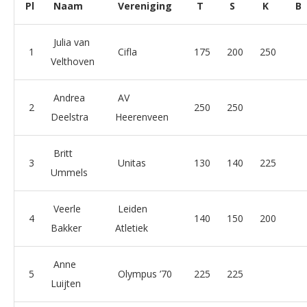
Pl
Naam
Vereniging
T
S
K
B
Julia van
1
Cifla
175
200
250
Velthoven
Andrea
AV
2
250
250
Deelstra
Heerenveen
Britt
3
Unitas
130
140
225
Ummels
Veerle
Leiden
4
140
150
200
Bakker
Atletiek
Anne
5
Olympus ’70
225
225
Luijten