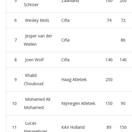
5
Zaanland
100
200
Schröer
6
Wesley Mols
Cifla
74
72
Jesper van der
7
Cifla
86
Wielen
8
Joeri Wolf
Cifla
140
140
Khalid
9
Haag Atletiek
250
Choukoud
Mohamed Ali
10
Nijmegen Atletiek
150
90
Mohamed
Lucas
11
KAV Holland
89
150
Nieuweboer