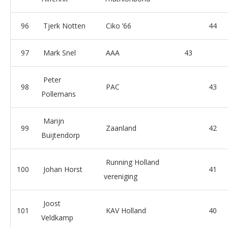
96
Tjerk Notten
Ciko ’66
44
97
Mark Snel
AAA
43
Peter
98
PAC
43
Pollemans
Marijn
99
Zaanland
42
Buijtendorp
Running Holland
100
Johan Horst
41
vereniging
Joost
101
KAV Holland
40
Veldkamp