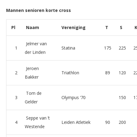
Mannen senioren korte cross
Pl
Naam
Vereniging
T
S
Jelmer van
1
Statina
175
225
2
der Linden
Jeroen
2
Triathlon
89
120
2
Bakker
Tom de
3
Olympus ’70
150
1
Gelder
Seppe van ’t
4
Leiden Atletiek
90
200
Westende