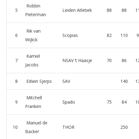
Robbin
5
Leiden Atletiek
88
88
1
Pieterman
Rik van
6
Scopias
82
110
9
Wijlick
Kamiel
7
NSAV ’t Haasje
70
86
1
Jacobs
8
Edwin Sjerps
SAV
140
1
Mitchell
9
Spado
75
84
1
Franken
Manuel de
10
THOR
250
Backer