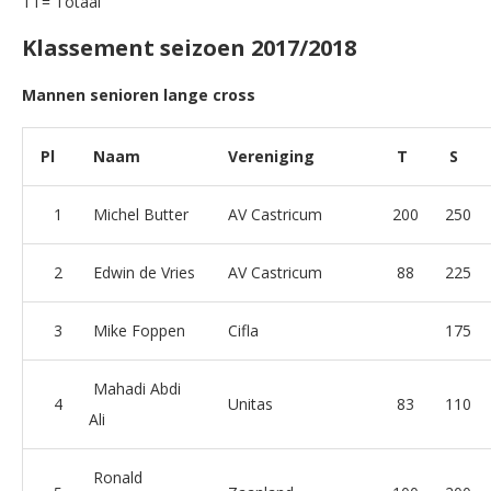
TT= Totaal
Klassement seizoen 2017/2018
Mannen senioren lange cross
Pl
Naam
Vereniging
T
S
1
Michel Butter
AV Castricum
200
250
2
Edwin de Vries
AV Castricum
88
225
3
Mike Foppen
Cifla
175
Mahadi Abdi
4
Unitas
83
110
Ali
Ronald