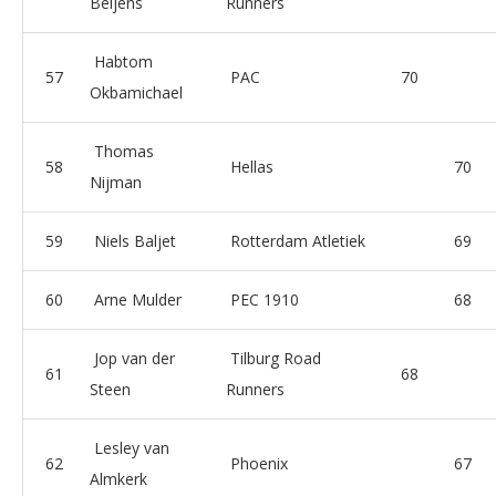
Beijens
Runners
Habtom
57
PAC
70
Okbamichael
Thomas
58
Hellas
70
Nijman
59
Niels Baljet
Rotterdam Atletiek
69
60
Arne Mulder
PEC 1910
68
Jop van der
Tilburg Road
61
68
Steen
Runners
Lesley van
62
Phoenix
67
Almkerk