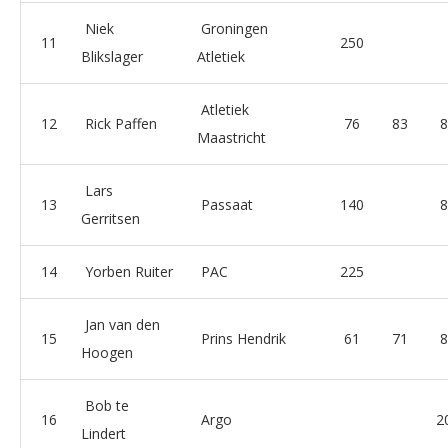
Niek
Groningen
11
250
Blikslager
Atletiek
Atletiek
12
Rick Paffen
76
83
8
Maastricht
Lars
13
Passaat
140
8
Gerritsen
14
Yorben Ruiter
PAC
225
Jan van den
15
Prins Hendrik
61
71
8
Hoogen
Bob te
16
Argo
2
Lindert