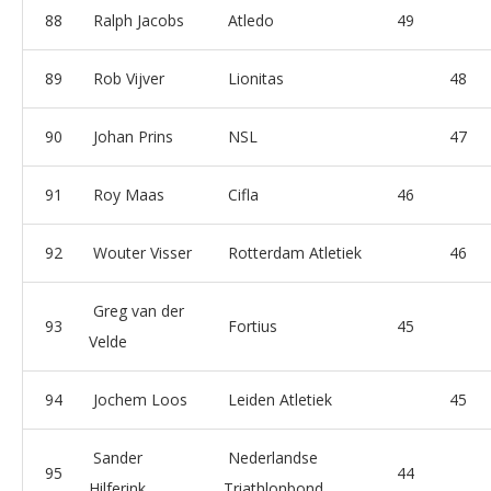
88
Ralph Jacobs
Atledo
49
89
Rob Vijver
Lionitas
48
90
Johan Prins
NSL
47
91
Roy Maas
Cifla
46
92
Wouter Visser
Rotterdam Atletiek
46
Greg van der
93
Fortius
45
Velde
94
Jochem Loos
Leiden Atletiek
45
Sander
Nederlandse
95
44
Hilferink
Triathlonbond