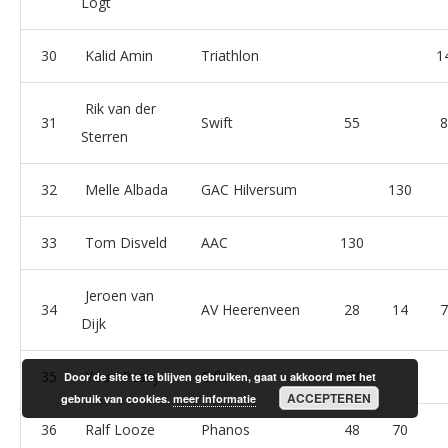
Logt
30
Kalid Amin
Triathlon
1
Rik van der
31
Swift
55
8
Sterren
32
Melle Albada
GAC Hilversum
130
33
Tom Disveld
AAC
130
Jeroen van
34
AV Heerenveen
28
14
7
Dijk
35
Youri Pessy
Cifla
120
Door de site te te blijven gebruiken, gaat u akkoord met het
ACCEPTEREN
gebruik van cookies.
meer informatie
36
Ralf Looze
Phanos
48
70