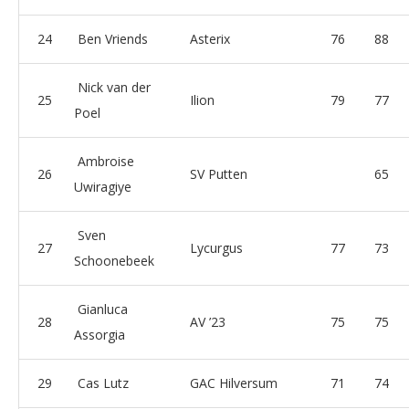
24
Ben Vriends
Asterix
76
88
Nick van der
25
Ilion
79
77
Poel
Ambroise
26
SV Putten
65
Uwiragiye
Sven
27
Lycurgus
77
73
Schoonebeek
Gianluca
28
AV ’23
75
75
Assorgia
29
Cas Lutz
GAC Hilversum
71
74