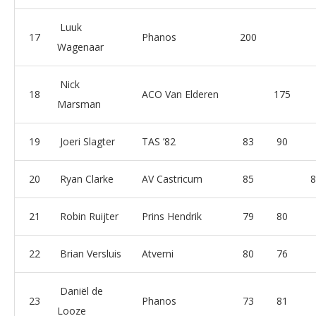
Luuk
17
Phanos
200
Wagenaar
Nick
18
ACO Van Elderen
175
Marsman
19
Joeri Slagter
TAS ’82
83
90
20
Ryan Clarke
AV Castricum
85
8
21
Robin Ruijter
Prins Hendrik
79
80
22
Brian Versluis
Atverni
80
76
Daniël de
23
Phanos
73
81
Looze