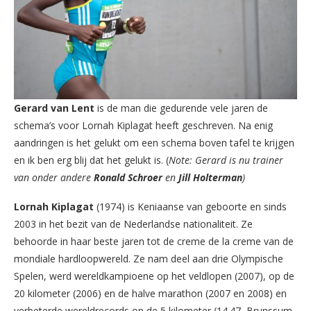
Gerard van Lent
is de man die gedurende vele jaren de
schema’s voor Lornah Kiplagat heeft geschreven. Na enig
aandringen is het gelukt om een schema boven tafel te krijgen
en ik ben erg blij dat het gelukt is. (
Note: Gerard is nu trainer
van onder andere
Ronald Schroer
en
Jill Holterman
)
Lornah Kiplagat
(1974) is Keniaanse van geboorte en sinds
2003 in het bezit van de Nederlandse nationaliteit. Ze
behoorde in haar beste jaren tot de creme de la creme van de
mondiale hardloopwereld. Ze nam deel aan drie Olympische
Spelen, werd wereldkampioene op het veldlopen (2007), op de
20 kilometer (2006) en de halve marathon (2007 en 2008) en
verbeterde wereldrecords op de 5 kilometer (14.47, Brunssum