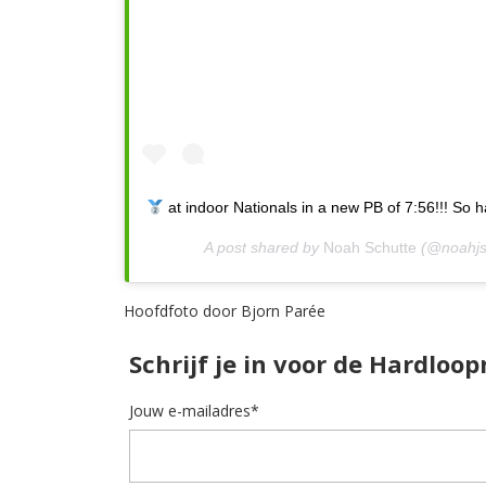
at indoor Nationals in a new PB of 7:56!!! So 
A post shared by
Noah Schutte
(@noahjs
Hoofdfoto door Bjorn Parée
Schrijf je in voor de Hardloo
Jouw e-mailadres*