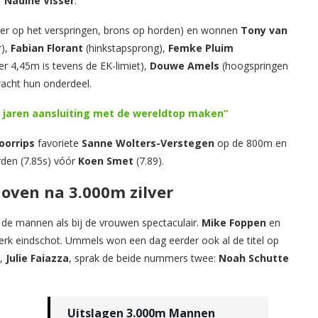
r
Nadine Visser
.
ver op het verspringen, brons op horden) en wonnen
Tony van
r),
Fabian Florant
(hinkstapsprong),
Femke Pluim
r 4,45m is tevens de EK-limiet),
Douwe Amels
(hoogspringen
acht hun onderdeel.
e jaren aansluiting met de wereldtop maken”
oorrips
favoriete
Sanne Wolters-Verstegen
op de 800m en
rden (7.85s) vóór
Koen Smet
(7.89).
hoven na 3.000m zilver
 de mannen als bij de vrouwen spectaculair.
Mike Foppen
en
erk eindschot. Ummels won een dag eerder ook al de titel op
e,
Julie Faiazza
, sprak de beide nummers twee:
Noah Schutte
Uitslagen 3.000m Mannen