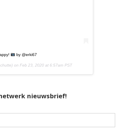
happy!
by @erki67
chutte) on
Feb 23, 2020 at 6:57am PST
pnetwerk nieuwsbrief!