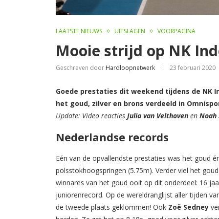
LAATSTE NIEUWS
UITSLAGEN
VOORPAGINA
Mooie strijd op NK Ind
Geschreven door
Hardloopnetwerk
23 februari 2020
Goede prestaties dit weekend tijdens de NK I
het goud, zilver en brons verdeeld in Omnispor
Update: Video reacties
Julia van Velthoven
en
Noah 
Nederlandse records
Eén van de opvallendste prestaties was het goud 
polsstokhoogspringen (5.75m). Verder viel het gou
winnares van het goud ooit op dit onderdeel: 16 ja
juniorenrecord. Op de wereldranglijst aller tijden v
de tweede plaats geklommen! Ook
Zoë Sedney
ver