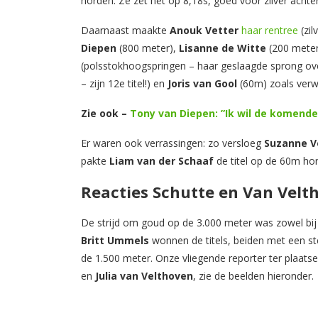
horden. Ze zet het op 8,18s, goed voor zilver achte
Daarnaast maakte
Anouk Vetter
haar rentree
(zil
Diepen
(800 meter),
Lisanne de Witte
(200 mete
(polsstokhoogspringen – haar geslaagde sprong ove
– zijn 12e titel!) en
Joris van Gool
(60m) zoals verw
Zie ook –
Tony van Diepen: ”Ik wil de komend
Er waren ook verrassingen: zo versloeg
Suzanne V
pakte
Liam van der Schaaf
de titel op de 60m ho
Reacties Schutte en Van Velt
De strijd om goud op de 3.000 meter was zowel bij
Britt Ummels
wonnen de titels, beiden met een st
de 1.500 meter. Onze vliegende reporter ter plaats
en
Julia van Velthoven
, zie de beelden hieronder.