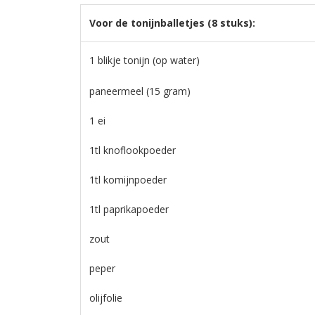
Voor de tonijnballetjes (8 stuks):
1 blikje tonijn (op water)
paneermeel (15 gram)
1 ei
1tl knoflookpoeder
1tl komijnpoeder
1tl paprikapoeder
zout
peper
olijfolie