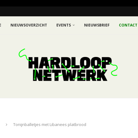
E
NIEUWSOVERZICHT
EVENTS
NIEUWSBRIEF
CONTACT
Tonijnballetjes met Libanees platbrood