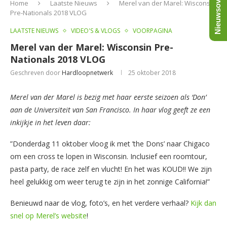
Nieuwsoverzicht
Home
Laatste Nieuws
Merel van der Marel: Wisconsin
Pre-Nationals 2018 VLOG
LAATSTE NIEUWS
VIDEO'S & VLOGS
VOORPAGINA
Merel van der Marel: Wisconsin Pre-
Nationals 2018 VLOG
Geschreven door
Hardloopnetwerk
25 oktober 2018
Merel van der Marel is bezig met haar eerste seizoen als ‘Don’
aan de Universiteit van San Francisco. In haar vlog geeft ze een
inkijkje in het leven daar:
”Donderdag 11 oktober vloog ik met ’the Dons’ naar Chigaco
om een cross te lopen in Wisconsin. Inclusief een roomtour,
pasta party, de race zelf en vlucht! En het was KOUD!! We zijn
heel gelukkig om weer terug te zijn in het zonnige California!”
Benieuwd naar de vlog, foto’s, en het verdere verhaal?
Kijk dan
snel op Merel’s website
!