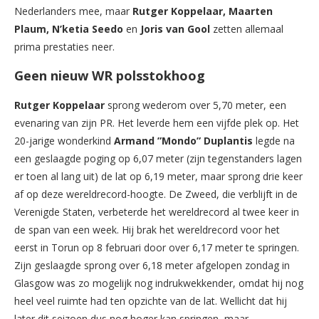
Nederlanders mee, maar
Rutger Koppelaar, Maarten
Plaum, N’ketia Seedo
en
Joris van Gool
zetten allemaal
prima prestaties neer.
Geen nieuw WR polsstokhoog
Rutger Koppelaar
sprong wederom over 5,70 meter, een
evenaring van zijn PR. Het leverde hem een vijfde plek op. Het
20-jarige wonderkind
Armand ”Mondo” Duplantis
legde na
een geslaagde poging op 6,07 meter (zijn tegenstanders lagen
er toen al lang uit) de lat op 6,19 meter, maar sprong drie keer
af op deze wereldrecord-hoogte. De Zweed, die verblijft in de
Verenigde Staten, verbeterde het wereldrecord al twee keer in
de span van een week. Hij brak het wereldrecord voor het
eerst in Torun op 8 februari door over 6,17 meter te springen.
Zijn geslaagde sprong over 6,18 meter afgelopen zondag in
Glasgow was zo mogelijk nog indrukwekkender, omdat hij nog
heel veel ruimte had ten opzichte van de lat. Wellicht dat hij
later dit seizoen dus nog hoger kan springen, maar