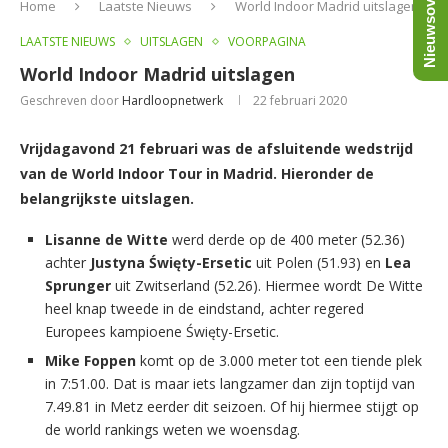
Nieuwsoverzicht
Home
Laatste Nieuws
World Indoor Madrid uitslagen
LAATSTE NIEUWS
UITSLAGEN
VOORPAGINA
World Indoor Madrid uitslagen
Geschreven door
Hardloopnetwerk
22 februari 2020
Vrijdagavond 21 februari was de afsluitende wedstrijd
van de World Indoor Tour in Madrid. Hieronder de
belangrijkste uitslagen.
Lisanne de Witte
werd derde op de 400 meter (52.36)
achter
Justyna Święty-Ersetic
uit Polen (51.93) en
Lea
Sprunger
uit Zwitserland (52.26). Hiermee wordt De Witte
heel knap tweede in de eindstand, achter regered
Europees kampioene Święty-Ersetic.
Mike Foppen
komt op de 3.000 meter tot een tiende plek
in 7:51.00. Dat is maar iets langzamer dan zijn toptijd van
7.49.81 in Metz eerder dit seizoen. Of hij hiermee stijgt op
de world rankings weten we woensdag.