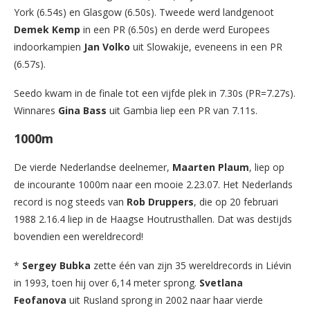
York (6.54s) en Glasgow (6.50s). Tweede werd landgenoot
Demek Kemp
in een PR (6.50s) en derde werd Europees
indoorkampien
Jan Volko
uit Slowakije, eveneens in een PR
(6.57s).
Seedo kwam in de finale tot een vijfde plek in 7.30s (PR=7.27s).
Winnares
Gina Bass
uit Gambia liep een PR van 7.11s.
1000m
De vierde Nederlandse deelnemer,
Maarten Plaum
, liep op
de incourante 1000m naar een mooie 2.23.07. Het Nederlands
record is nog steeds van
Rob Druppers
, die op 20 februari
1988 2.16.4 liep in de Haagse Houtrusthallen. Dat was destijds
bovendien een wereldrecord!
*
Sergey Bubka
zette één van zijn 35 wereldrecords in Liévin
in 1993, toen hij over 6,14 meter sprong.
Svetlana
Feofanova
uit Rusland sprong in 2002 naar haar vierde