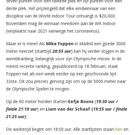
zeven punten voor een tweede plek en vijf punten voor een
derde plek. Het prijzengeld dat elke eindwinnaar van een
discipline van de World Indoor Tour ontvangt is $20,000.
Bovendien mag de winnaar meedoen aan de WK Indoor
(verplaatst naar 2021 vanwege het coronavirus).
Maar er is meer! Als
Mike Foppen
in Madrid een goede 3000
meter neerzet (starttijd
20:55 uur
) kan hij verder stijgen in de
wereldranking, belangrijk voor zijn Olympische missie. In de
meest recente ranking, gepubliceerd op 18 februari, staat
Foppen net als een week eerder op een geschoonde lijst
32ste. Dit zou precies genoeg zijn om op de 5000 meter naar
de Olympische Spelen te mogen.
Op de 60 meter horden starten
Eefje Boons
(
19:30 uur /
finale 21:10 uur
) en
Liam van der Schaaf (
19:55 uur / finale
21:25 uur)
.
De wedstrijd begint om 18:50 uur. Alle startlijsten staan
hier
en