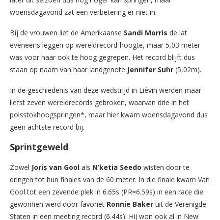
woensdagavond zat een verbetering er niet in.
Bij de vrouwen liet de Amerikaanse
Sandi Morris
de lat
eveneens leggen op wereldrecord-hoogte, maar 5,03 meter
was voor haar ook te hoog gegrepen. Het record blijft dus
staan op naam van haar landgenote
Jennifer Suhr
(5,02m).
In de geschiedenis van deze wedstrijd in Liévin werden maar
liefst zeven wereldrecords gebroken, waarvan drie in het
polsstokhoogspringen*, maar hier kwam woensdagavond dus
geen achtste record bij.
Sprintgeweld
Zowel
Joris van Gool
als
N’ketia Seedo
wisten door te
dringen tot hun finales van de 60 meter. In die finale kwam Van
Gool tot een zevende plek in 6.65s (PR=6.59s) in een race die
gewonnen werd door favoriet
Ronnie Baker
uit de Verenigde
Staten in een meeting record (6.44s). Hij won ook al in New