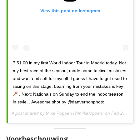
View this post on Instagram
7.51.00 in my first World Indoor Tour in Madrid today. Not
my best race of the season, made some tactical mistakes
and was a bit soft for myself. I guess I have to get used to
racing on this stage. Learning from your mistakes is key
. Next: Nationals on Sunday to end the indoorseason
in style. . Awesome shot by @danvernonphoto
A post shared by
Mike Foppen
(@mikefoppen) on
Feb 21, 2020 at 2:51pm PST
Voorbeschouwing