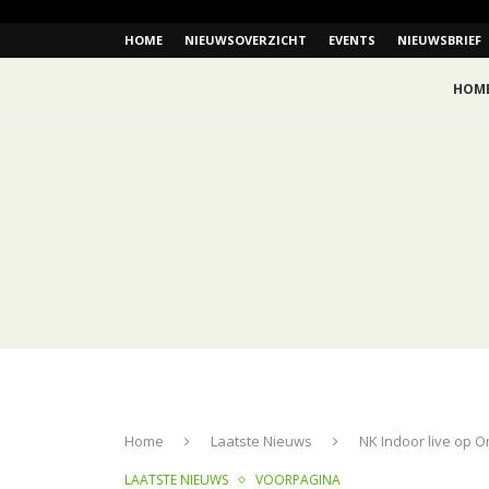
HOME
NIEUWSOVERZICHT
EVENTS
NIEUWSBRIEF
HOM
Home
Laatste Nieuws
NK Indoor live op 
LAATSTE NIEUWS
VOORPAGINA