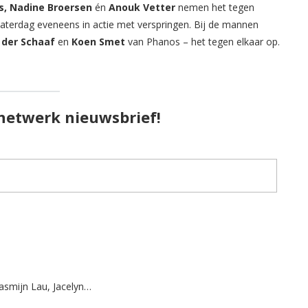
ns, Nadine Broersen
én
Anouk Vetter
nemen het tegen
aterdag eveneens in actie met verspringen. Bij de mannen
 der Schaaf
en
Koen Smet
van Phanos – het tegen elkaar op.
pnetwerk nieuwsbrief!
asmijn Lau, Jacelyn…