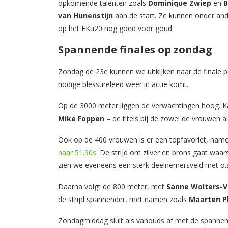
opkomende talenten zoals
Dominique Zwiep
en
B
van Hunenstijn
aan de start. Ze kunnen onder and
op het EKu20 nog goed voor goud.
Spannende finales op zondag
Zondag de 23e kunnen we uitkijken naar de finale
nodige blessureleed weer in actie komt.
Op de 3000 meter liggen de verwachtingen hoog. 
Mike Foppen
– de titels bij de zowel de vrouwen 
Ook op de 400 vrouwen is er een topfavoriet, name
naar 51.90s
. De strijd om zilver en brons gaat waars
zien we eveneens een sterk deelnemersveld met o.
Daarna volgt de 800 meter, met
Sanne Wolters-
de strijd spannender, met namen zoals
Maarten Pl
Zondagmiddag sluit als vanouds af met de spanne