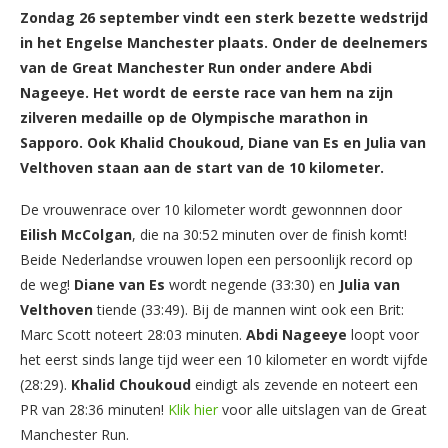
Zondag 26 september vindt een sterk bezette wedstrijd
in het Engelse Manchester plaats. Onder de deelnemers
van de Great Manchester Run onder andere Abdi
Nageeye. Het wordt de eerste race van hem na zijn
zilveren medaille op de Olympische marathon in
Sapporo. Ook Khalid Choukoud, Diane van Es en Julia van
Velthoven staan aan de start van de 10 kilometer.
De vrouwenrace over 10 kilometer wordt gewonnnen door
Eilish McColgan
, die na 30:52 minuten over de finish komt!
Beide Nederlandse vrouwen lopen een persoonlijk record op
de weg!
Diane van Es
wordt negende (33:30) en
Julia van
Velthoven
tiende (33:49). Bij de mannen wint ook een Brit:
Marc Scott noteert 28:03 minuten.
Abdi Nageeye
loopt voor
het eerst sinds lange tijd weer een 10 kilometer en wordt vijfde
(28:29).
Khalid Choukoud
eindigt als zevende en noteert een
PR van 28:36 minuten!
Klik hier
voor alle uitslagen van de Great
Manchester Run.