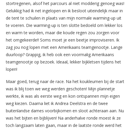
stortregenen, alsof het parcours al niet modderig genoeg was!
Gelukkig had ik net ingelopen en ik besloot uiteindelijk maar in
de tent te schuilen in plaats van mijn normale warming-up uit
te voeren. Die warming-up is ten slotte bedoeld om lekker los
en warm te worden, maar die koude regen zou zorgen voor
het omgekeerde!! Soms moet je een beetje improviseren. Ik
zag jou nog lopen met een Amerikaans teamgenootje. Lange
duurloop? Grappig, ik heb ook een voormalig Amerikaans
teamgenootje op bezoek. Ideaal, lekker bijkletsen tijdens het
lopen!
Maar goed, terug naar de race. Na het koukleumen bij de start
was ik blij toen we weg werden geschoten! Mijn plannetje
werkte, ik was als eerste weg en kon ontspannen mijn eigen
weg kiezen. Daarna liet ik Andrea Deelstra en de twee
buitenlandse dames voorbijkomen en sloot achteraan aan. Nu
was het bijten en bijblijven! Na anderhalve ronde moest ik ze
toch langzaam laten gaan, maar in de laatste ronde werd het