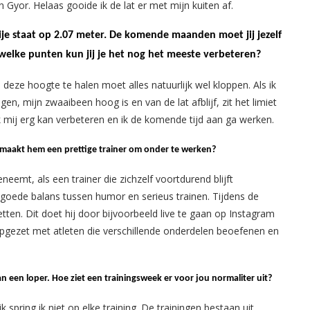
 Gyor. Helaas gooide ik de lat er met mijn kuiten af.
ije staat op 2.07 meter. De komende maanden moet jij jezelf
welke punten kun jij je het nog het meeste verbeteren?
deze hoogte te halen moet alles natuurlijk wel kloppen. Als ik
en, mijn zwaaibeen hoog is en van de lat afblijf, zit het limiet
ik mij erg kan verbeteren en ik de komende tijd aan ga werken.
at maakt hem een prettige trainer om onder te werken?
neemt, als een trainer die zichzelf voortdurend blijft
n goede balans tussen humor en serieus trainen. Tijdens de
etten. Dit doet hij door bijvoorbeeld live te gaan op Instagram
 opgezet met atleten die verschillende onderdelen beoefenen en
 een loper. Hoe ziet een trainingsweek er voor jou normaliter uit?
jk spring ik niet op elke training. De trainingen bestaan uit,