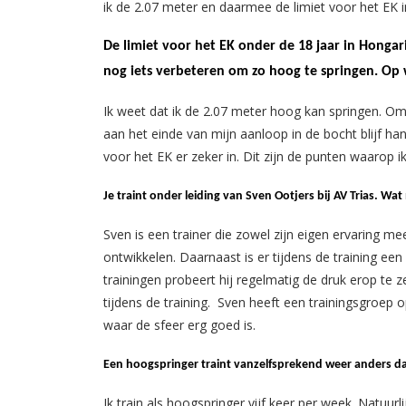
ik de 2.07 meter en daarmee de limiet voor het EK in
De limiet voor het EK onder de 18 jaar in Hongar
nog iets verbeteren om zo hoog te springen. Op 
Ik weet dat ik de 2.07 meter hoog kan springen. Om 
aan het einde van mijn aanloop in de bocht blijf hang
voor het EK er zeker in. Dit zijn de punten waarop 
Je traint onder leiding van Sven Ootjers bij AV Trias. W
Sven is een trainer die zowel zijn eigen ervaring mee
ontwikkelen. Daarnaast is er tijdens de training ee
trainingen probeert hij regelmatig de druk erop te z
tijdens de training. Sven heeft een trainingsgroep
waar de sfeer erg goed is.
Een hoogspringer traint vanzelfsprekend weer anders dan
Ik train als hoogspringer vijf keer per week. Natuurli