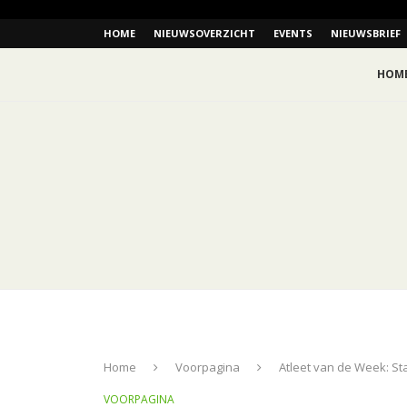
HOME
NIEUWSOVERZICHT
EVENTS
NIEUWSBRIEF
HOM
Home
Voorpagina
Atleet van de Week: Sta
VOORPAGINA