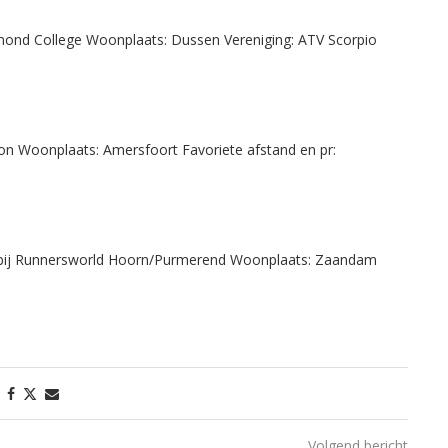
mond College Woonplaats: Dussen Vereniging: ATV Scorpio
iathlon Woonplaats: Amersfoort Favoriete afstand en pr:
r bij Runnersworld Hoorn/Purmerend Woonplaats: Zaandam
Volgend bericht