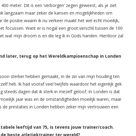
400 meter. Dit is een ‘verborgen’ zegen geweest, als je ziet
ijg ik langzaam maar zeker de kansen en mogelijkheden om
r de positie waarin ik nu verkeer maakt het wel echt moeilijk,
et focussen. Want er is nogal een groot verschil tussen de 100
eet wat mijn droom is en die leg ik in Gods handen. Hierdoor zal
and later, terug op het Wereldkampioenschap in Londen
soon sterker hebben gemaakt, in de zin van mijn houding ten
elf heb. Ik had vooraf veel twijfels waardoor het eigenlijk gek
g steeds dagen dat ik sterk in mezelf geloof. In Londen is dat
 moeilijk jaar was en de omstandigheden moeilijk waren, maar
us de prestaties in Londen hebben zeker mijn vertrouwen een
bele leeftijd van 75, is tevens jouw trainer/coach.
de beste atletiektrainer ter wereld?