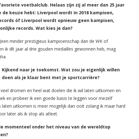
avoriete voetbalclub. Helaas zijn zij al meer dan 25 jaar
 de keuze hebt: Liverpool wordt in 2018 kampioen,
 records óf Liverpool wordt opnieuw geen kampioen,
nlijke records. Wat kies je dan?
een minder prestigieus kampioenschap dan de WK of
n ik dít jaar al drie gouden medailles gewonnen heb, mag
aha.
Kijkend naar je toekomst. Wat zou je eigenlijk willen
doen als je klaar bent met je sportcarrière?
 veel dromen en heel wat doelen die ik wil laten uitkomen en
tiek en probeer ik een goede basis te leggen voor mezelf
 laten uitkomen is meer mogelijk dan ooit zolang ik maar hard
 later als ik stop als atleet.
 die momenteel onder het niveau van de wereldtop
len?