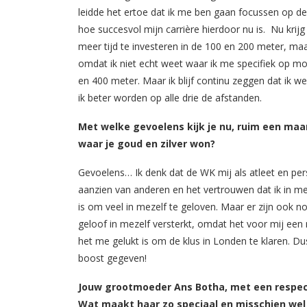
leidde het ertoe dat ik me ben gaan focussen op de 
hoe succesvol mijn carrière hierdoor nu is. Nu kr
meer tijd te investeren in de 100 en 200 meter, maa
omdat ik niet echt weet waar ik me specifiek op mo
en 400 meter. Maar ik blijf continu zeggen dat ik w
ik beter worden op alle drie de afstanden.
Met welke gevoelens kijk je nu, ruim een ma
waar je goud en zilver won?
Gevoelens… Ik denk dat de WK mij als atleet en per
aanzien van anderen en het vertrouwen dat ik in mez
is om veel in mezelf te geloven. Maar er zijn ook no
geloof in mezelf versterkt, omdat het voor mij een
het me gelukt is om de klus in Londen te klaren. D
boost gegeven!
Jouw grootmoeder Ans Botha, met een respecta
Wat maakt haar zo speciaal en misschien wel 