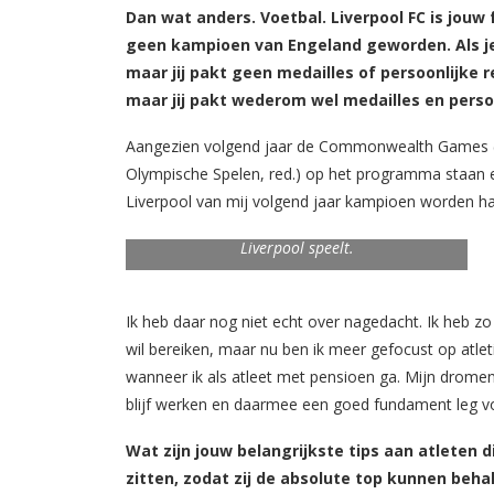
Dan wat anders. Voetbal. Liverpool FC is jouw f
geen kampioen van Engeland geworden. Als je
maar jij pakt geen medailles of persoonlijke
maar jij pakt wederom wel medailles en persoo
Aangezien volgend jaar de Commonwealth Games (
Olympische Spelen, red.) op het programma staan e
Liverpool van mij volgend jaar kampioen worden h
Van Niekerk (rechts) op de foto met de Gini
Wijnaldum (midden), de Nederlander die voor
Liverpool speelt.
Ik heb daar nog niet echt over nagedacht. Ik heb zo
wil bereiken, maar nu ben ik meer gefocust op atle
wanneer ik als atleet met pensioen ga. Mijn dromen
blijf werken en daarmee een goed fundament leg voor
Wat zijn jouw belangrijkste tips aan atleten
zitten, zodat zij de absolute top kunnen beha