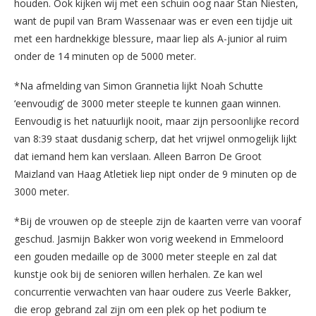
houden. Ook kijken wij met een schuin oog naar Stan Niesten,
want de pupil van Bram Wassenaar was er even een tijdje uit
met een hardnekkige blessure, maar liep als A-junior al ruim
onder de 14 minuten op de 5000 meter.
*Na afmelding van Simon Grannetia lijkt Noah Schutte
‘eenvoudig’ de 3000 meter steeple te kunnen gaan winnen.
Eenvoudig is het natuurlijk nooit, maar zijn persoonlijke record
van 8:39 staat dusdanig scherp, dat het vrijwel onmogelijk lijkt
dat iemand hem kan verslaan. Alleen Barron De Groot
Maizland van Haag Atletiek liep nipt onder de 9 minuten op de
3000 meter.
*Bij de vrouwen op de steeple zijn de kaarten verre van vooraf
geschud. Jasmijn Bakker won vorig weekend in Emmeloord
een gouden medaille op de 3000 meter steeple en zal dat
kunstje ook bij de senioren willen herhalen. Ze kan wel
concurrentie verwachten van haar oudere zus Veerle Bakker,
die erop gebrand zal zijn om een plek op het podium te