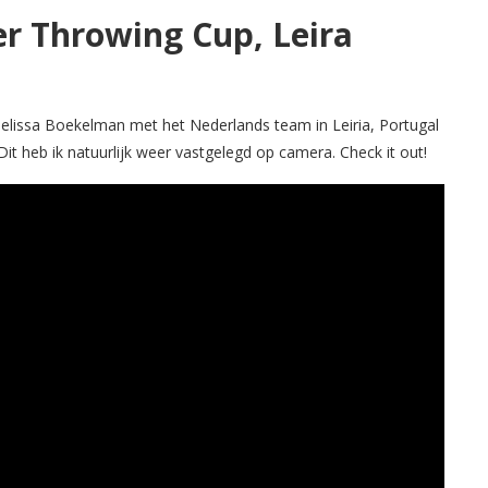
er Throwing Cup, Leira
elissa Boekelman met het Nederlands team in Leiria, Portugal
 heb ik natuurlijk weer vastgelegd op camera. Check it out!