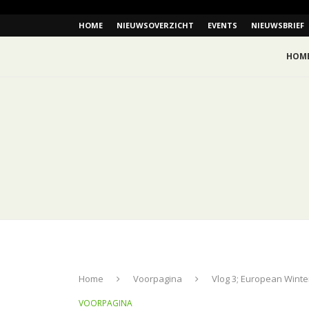
HOME
NIEUWSOVERZICHT
EVENTS
NIEUWSBRIEF
HOM
Home
Voorpagina
Vlog 3; European Winte
VOORPAGINA