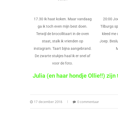
17.30 Ik haat koken. Maar vandaag
20:00 Jo
ga ik toch even mijn best doen.
Tilburgs s
Terwijl de brocollitaart in de oven
kleed me 
staat, stalk ik vrienden op
Joep. Beslu
instagram. Taart bijna aangebrand.
M
De zwarte stukjes haal ik er snel af
voor de foto.
Julia (en haar hondje Ollie!!) zij
17 december 2018
0 commentaar