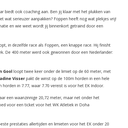
r biedt ook coaching aan. Ben jij klaar met het plukken van
het wat serieuzer aanpakken? Foppen heeft nog wat plekjes vrij!
ie en wie weet wordt jij binnenkort getraind door een
pt, in dezelfde race als Foppen, een knappe race. Hij finisht
e plek. De 400 meter werd ook gewonnen door een Nederlander:
an Gool
loopt twee keer onder de limiet op de 60 meter, met
adine Visser
pakt de winst op de 100m horden in een hele
orden in 7.77, waar 7.70 vereist is voor het EK Indoor.
aar een waanzinnige 20,72 meter, maar net onder het
ed voor een ticket voor het WK Atletiek in Doha
este prestaties allertijden en limieten voor het EK onder 20