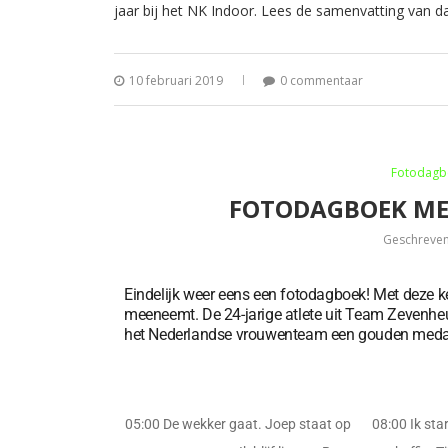
jaar bij het NK Indoor. Lees de samenvatting van 
10 februari 2019
0 commentaar
Fotodagb
FOTODAGBOEK ME
Geschreve
Eindelijk weer eens een fotodagboek! Met deze ke
meeneemt. De 24-jarige atlete uit Team Zevenheuv
het Nederlandse vrouwenteam een gouden medail
05:00 De wekker gaat. Joep staat op
08:00 Ik st