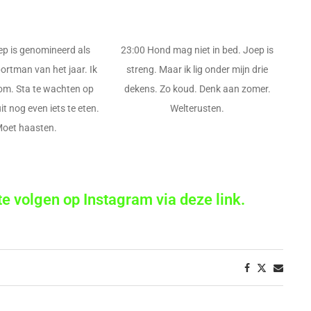
ep is genomineerd als
23:00 Hond mag niet in bed. Joep is
portman van het jaar. Ik
streng. Maar ik lig onder mijn drie
om. Sta te wachten op
dekens. Zo koud. Denk aan zomer.
it nog even iets te eten.
Welterusten.
oet haasten.
n te volgen op Instagram via deze link.