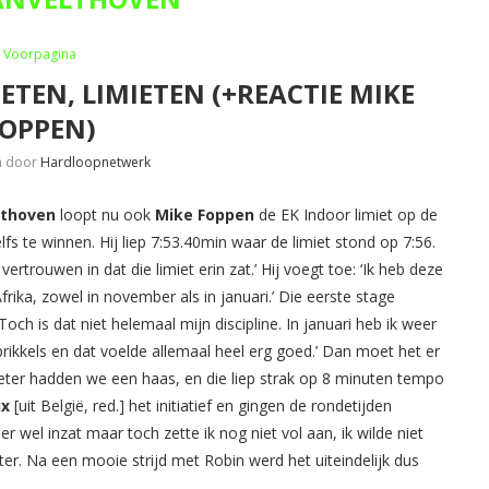
Voorpagina
TEN, LIMIETEN (+REACTIE MIKE
FOPPEN)
n door
Hardloopnetwerk
elthoven
loopt nu ook
Mike Foppen
de EK Indoor limiet op de
elfs te winnen. Hij liep 7:53.40min waar de limiet stond op 7:56.
vertrouwen in dat die limiet erin zat.’ Hij voegt toe: ‘Ik heb deze
frika, zowel in november als in januari.’ Die eerste stage
Toch is dat niet helemaal mijn discipline. In januari heb ik weer
prikkels en dat voelde allemaal heel erg goed.’ Dan moet het er
meter hadden we een haas, en die liep strak op 8 minuten tempo
ix
[uit België, red.] het initiatief en gingen de rondetijden
r wel inzat maar toch zette ik nog niet vol aan, ik wilde niet
ter. Na een mooie strijd met Robin werd het uiteindelijk dus