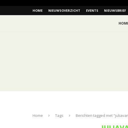
HOME
NIEUWSOVERZICHT
EVENTS
NIEUWSBRIEF
HOM
Home
Tags
Berichten tagged met "juliav
JULIAV