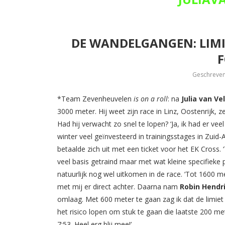
DE WANDELGANGEN: LIMIE
Geschreve
*Team Zevenheuvelen
is on a roll
: na
Julia van V
3000 meter. Hij weet zijn race in Linz, Oostenrijk, z
Had hij verwacht zo snel te lopen? ‘Ja, ik had er veel 
winter veel geïnvesteerd in trainingsstages in Zuid-A
betaalde zich uit met een ticket voor het EK Cross. ‘
veel basis getraind maar met wat kleine specifieke 
natuurlijk nog wel uitkomen in de race. ‘Tot 1600 
met mij er direct achter. Daarna nam
Robin Hendr
omlaag. Met 600 meter te gaan zag ik dat de limiet e
het risico lopen om stuk te gaan die laatste 200 me
7:53. Heel erg blij mee!’