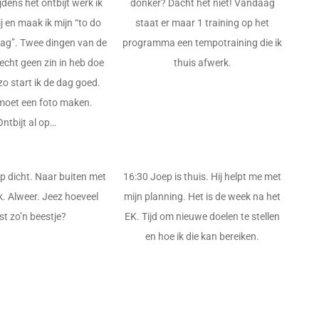
ijdens het ontbijt werk ik
donker? Dacht het niet! Vandaag
ij en maak ik mijn “to do
staat er maar 1 training op het
 dag”. Twee dingen van de
programma een tempotraining die ik
k echt geen zin in heb doe
thuis afwerk.
zo start ik de dag goed.
 moet een foto maken.
Ontbijt al op…
p dicht. Naar buiten met
16:30 Joep is thuis. Hij helpt me met
. Alweer. Jeez hoeveel
mijn planning. Het is de week na het
st zo’n beestje?
EK. Tijd om nieuwe doelen te stellen
en hoe ik die kan bereiken.