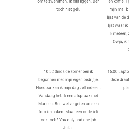
om te zwemmen. Ik blijf liggen. Ben
en koffie. T
toch niet gek.
mijn mail b
lijst van de
lijst waar i
ik meteen, 
Owja, ik
10:52 Sinds de zomer ben ik
16:00 Lapto
begonnen met mijn eigen bedrijfje.
deze draak
Hierdoor kan ik mijn dag zelf indelen.
pla
Vandaag heb ik een afspraak met
Marleen. Ben wel vergeten om een
foto te maken. Maar een oude telt
ook toch? You only had one job
Julia..