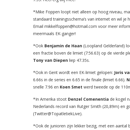
*Mike Foppen loopt niet alleen op hoog niveau, maa
standaard trainingsschema’s van internet en wil je 
Email mikkelfoppen@hotmail.com voor meer informat
meermaals EK-ganger!
*Ook
Benjamin de Haan
(Loopland Gelderland) loo
een fractie boven de limiet (7:56.63) op de vierd
Tony van Diepen
liep 47.35s.
*Ook in Gent wordt een EK-limiet gelopen:
Joris v
6.66s in de series en 6.65 in de finale (limiet 6.66).
N
snelle 7.96 en
Koen Smet
werd tweede op de 110m h
*In Amerika stoot
Denzel Comenentia
de kogel n
Nederlands record van Rutger Smith (20,89m) en go
(Twitter@TopatletiekLive).
*Ook de junioren zijn lekker bezig, met een aantal b