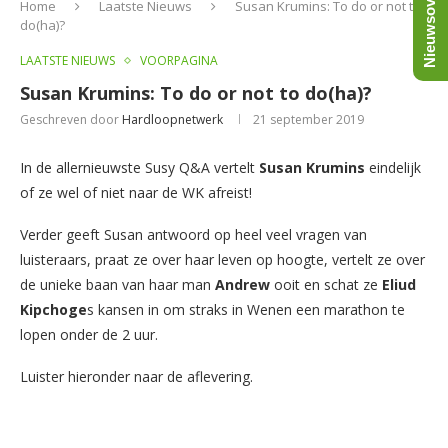
Nieuwsoverzicht
Home
Laatste Nieuws
Susan Krumins: To do or not to
do(ha)?
LAATSTE NIEUWS
VOORPAGINA
Susan Krumins: To do or not to do(ha)?
Geschreven door
Hardloopnetwerk
21 september 2019
In de allernieuwste Susy Q&A vertelt
Susan Krumins
eindelijk
of ze wel of niet naar de WK afreist!
Verder geeft Susan antwoord op heel veel vragen van
luisteraars, praat ze over haar leven op hoogte, vertelt ze over
de unieke baan van haar man
Andrew
ooit en schat ze
Eliud
Kipchoge
s kansen in om straks in Wenen een marathon te
lopen onder de 2 uur.
Luister hieronder naar de aflevering.