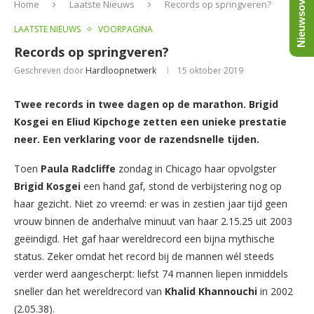
Nieuwsoverzicht
Home
Laatste Nieuws
Records op springveren?
LAATSTE NIEUWS
VOORPAGINA
Records op springveren?
Geschreven door
Hardloopnetwerk
15 oktober 2019
Twee records in twee dagen op de marathon. Brigid
Kosgei en Eliud Kipchoge zetten een unieke prestatie
neer. Een verklaring voor de razendsnelle tijden.
Toen
Paula Radcliffe
zondag in Chicago haar opvolgster
Brigid Kosgei
een hand gaf, stond de verbijstering nog op
haar gezicht. Niet zo vreemd: er was in zestien jaar tijd geen
vrouw binnen de anderhalve minuut van haar 2.15.25 uit 2003
geëindigd. Het gaf haar wereldrecord een bijna mythische
status. Zeker omdat het record bij de mannen wél steeds
verder werd aangescherpt: liefst 74 mannen liepen inmiddels
sneller dan het wereldrecord van
Khalid Khannouchi
in 2002
(2.05.38).