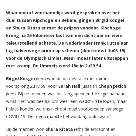
Waar vooraf voornamelijk werd gesproken over het
duel tussen Kipchoge en Bekele, gingen Birgid Kosgei
en Shura Kitata er met de prijzen vandoor. Kipchoge
kreeg na 25 kilometer last van een dicht oor en werd
teleurstellend achtste. De Nederlander Frank Futselaar
lag halverwege prima op schema (doorkomst 1u05.19)
voor de Olympisch Limiet. Maar moest later uitstappen
met kramp. Bo Ummels werd 18e in 2u39.54.
Birgid Kosgei
(ken) won de dames race met ruime
voorsprong 2u18.58, voor
Sarah Hall
(usa) en
Chepngetich
(ken). Bij de mannen was het lang spannend. Kosgei na haar
winst: ‘Het was heerlijk om weer een wedstrijd te lopen, maar
helaas konden we ons niet optimaal voorbereiden vanwege
COVID-19. De regen maakte het vandaag ook zwaar.’
Bij de mannen won
Shura Kitata
(eth) de eindsprint en