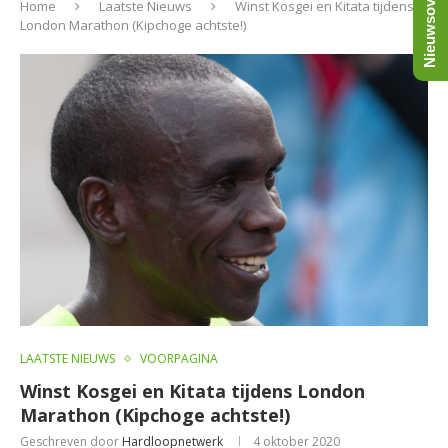
Nieuwsoverzicht
Home
Laatste Nieuws
Winst Kosgei en Kitata tijdens
London Marathon (Kipchoge achtste!)
LAATSTE NIEUWS
VOORPAGINA
Winst Kosgei en Kitata tijdens London
Marathon (Kipchoge achtste!)
Geschreven door
Hardloopnetwerk
4 oktober 2020