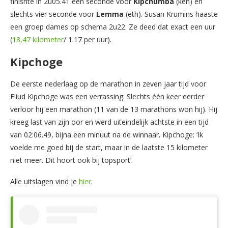
finishte in 2u05.41 één seconde voor
Kipchumba
(ken) en
slechts vier seconde voor
Lemma
(eth). Susan Krumins haaste
een groep dames op schema 2u22. Ze deed dat exact een uur
(
18,47 kilometer
/ 1.17 per uur).
Kipchoge
De eerste nederlaag op de marathon in zeven jaar tijd voor
Eliud Kipchoge was een verrassing. Slechts één keer eerder
verloor hij een marathon (11 van de 13 marathons won hij). Hij
kreeg last van zijn oor en werd uiteindelijk achtste in een tijd
van 02:06.49, bijna een minuut na de winnaar. Kipchoge: ‘Ik
voelde me goed bij de start, maar in de laatste 15 kilometer
niet meer. Dit hoort ook bij topsport’.
Alle uitslagen vind je
hier
.