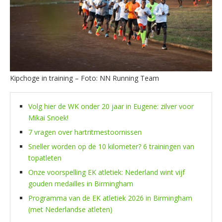
Kipchoge in training – Foto: NN Running Team
Volg hier de WK onder 20 jaar in Eugene: zilver voor
Mikai Snoek!
7 vragen over hartritmestoornissen
Sneller worden op de 10 kilometer? 6 trainingen van
topatleten
Onze voorspelling EK atletiek: Nederland wint vijf
gouden medailles in Birmingham
Programma van de EK atletiek 2026 in Birmingham
(met Nederlandse atleten)