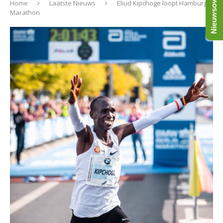
Nieuwsoverzicht
Home
Laatste Nieuws
Eliud Kipchoge loopt Hamburg
Marathon